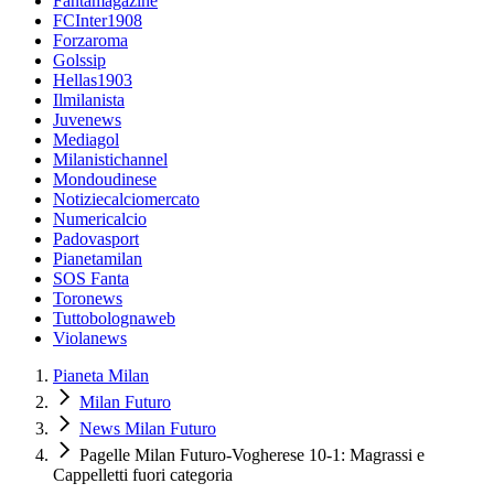
Fantamagazine
FCInter1908
Forzaroma
Golssip
Hellas1903
Ilmilanista
Juvenews
Mediagol
Milanistichannel
Mondoudinese
Notiziecalciomercato
Numericalcio
Padovasport
Pianetamilan
SOS Fanta
Toronews
Tuttobolognaweb
Violanews
Pianeta Milan
Milan Futuro
News Milan Futuro
Pagelle Milan Futuro-Vogherese 10-1: Magrassi e
Cappelletti fuori categoria