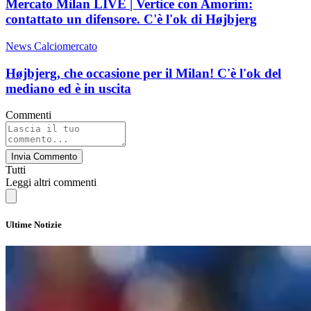
Mercato Milan LIVE | Vertice con Amorim:
contattato un difensore. C'è l'ok di Højbjerg
News Calciomercato
Højbjerg, che occasione per il Milan! C'è l'ok del
mediano ed è in uscita
Commenti
Invia Commento
Tutti
Leggi altri commenti
Ultime Notizie