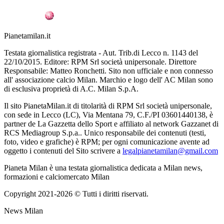
Pianetamilan.it
Testata giornalistica registrata - Aut. Trib.di Lecco n. 1143 del
22/10/2015. Editore: RPM Srl società unipersonale. Direttore
Responsabile: Matteo Ronchetti. Sito non ufficiale e non connesso
all' associazione calcio Milan. Marchio e logo dell' AC Milan sono
di esclusiva proprietà di A.C. Milan S.p.A.
Il sito PianetaMilan.it di titolarità di RPM Srl società unipersonale,
con sede in Lecco (LC), Via Mentana 79, C.F./PI 03601440138, è
partner de La Gazzetta dello Sport e affiliato al network Gazzanet di
RCS Mediagroup S.p.a.. Unico responsabile dei contenuti (testi,
foto, video e grafiche) è RPM; per ogni comunicazione avente ad
oggetto i contenuti del Sito scrivere a
legalpianetamilan@gmail.com
Pianeta Milan è una testata giornalistica dedicata a Milan news,
formazioni e calciomercato Milan
Copyright 2021-2026 © Tutti i diritti riservati.
News Milan