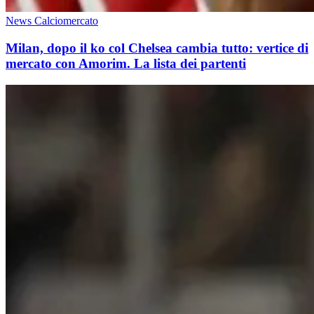
News Calciomercato
Milan, dopo il ko col Chelsea cambia tutto: vertice di
mercato con Amorim. La lista dei partenti