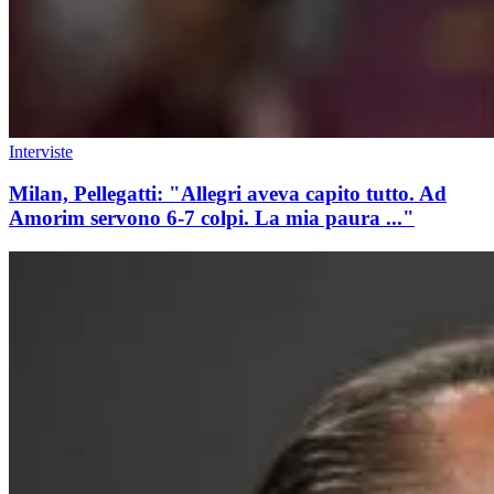
Interviste
Milan, Pellegatti: "Allegri aveva capito tutto. Ad
Amorim servono 6-7 colpi. La mia paura ..."