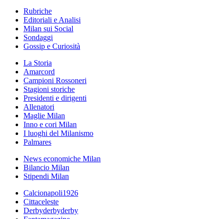
Rubriche
Editoriali e Analisi
Milan sui Social
Sondaggi
Gossip e Curiosità
La Storia
Amarcord
Campioni Rossoneri
Stagioni storiche
Presidenti e dirigenti
Allenatori
Maglie Milan
Inno e cori Milan
I luoghi del Milanismo
Palmares
News economiche Milan
Bilancio Milan
Stipendi Milan
Calcionapoli1926
Cittaceleste
Derbyderbyderby