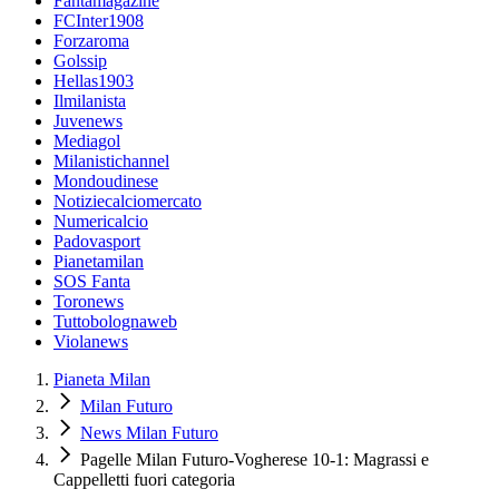
Fantamagazine
FCInter1908
Forzaroma
Golssip
Hellas1903
Ilmilanista
Juvenews
Mediagol
Milanistichannel
Mondoudinese
Notiziecalciomercato
Numericalcio
Padovasport
Pianetamilan
SOS Fanta
Toronews
Tuttobolognaweb
Violanews
Pianeta Milan
Milan Futuro
News Milan Futuro
Pagelle Milan Futuro-Vogherese 10-1: Magrassi e
Cappelletti fuori categoria