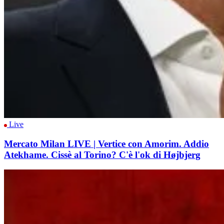
Live
Mercato Milan LIVE | Vertice con Amorim. Addio
Atekhame. Cissè al Torino? C'è l'ok di Højbjerg