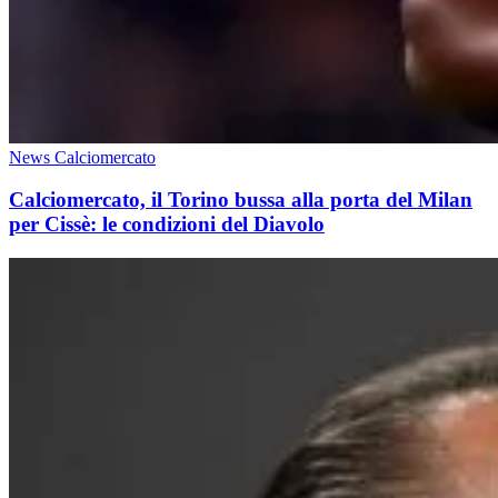
News Calciomercato
Calciomercato, il Torino bussa alla porta del Milan
per Cissè: le condizioni del Diavolo