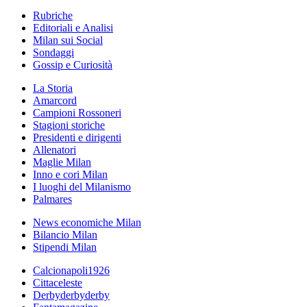
Rubriche
Editoriali e Analisi
Milan sui Social
Sondaggi
Gossip e Curiosità
La Storia
Amarcord
Campioni Rossoneri
Stagioni storiche
Presidenti e dirigenti
Allenatori
Maglie Milan
Inno e cori Milan
I luoghi del Milanismo
Palmares
News economiche Milan
Bilancio Milan
Stipendi Milan
Calcionapoli1926
Cittaceleste
Derbyderbyderby