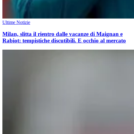
Ultime Notizie
Milan, slitta il rientro dalle vacanze di Maignan e
Rabiot: tempistiche discutibili. E occhio al mercato