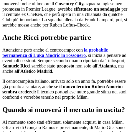
muoversi: nelle ultime ore il
Coventry City,
squadra inglese neo
promossa in Premier League, avrebbe
effettuato un sondaggio
per
il centrale ex Chelsea, che però spera in una chiamata da qualche
Club più importante. La squadra allenata da Frank Lampard, poi, si
sarebbe mossa anche per Ruben Loftus-Cheek.
Anche Ricci potrebbe partire
Attenzione però anche al centrocampo: con
la probabile
permanenza di Luka Modric in rossonero
, si inizia a pensare ad
eventuali cessioni. Sempre secondo quanto riportato da Tuttosport,
Samuele Ricci
sarebbe stato
proposto
non solo
all'Atalanta
, ma
anche
all'Atletico Madrid.
Il centrocampista italiano, arrivato solo un anno fa, potrebbe essere
già pronto a salutare, anche se
il nuovo tecnico Rúben Amorim
sembra crederci:
il tecnico portoghese nutre grande stima nei suoi
confronti e vorrebbe tenerlo nel proprio Milan.
Quando si muoverà il mercato in uscita?
Al momento sono stati effettuati solamente acquisti in casa Milan.
Gli arrivi di Gonçalo Ramos e prossimamente, di Mario Gila sono