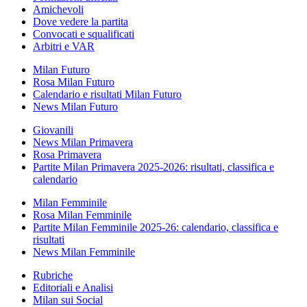
Amichevoli
Dove vedere la partita
Convocati e squalificati
Arbitri e VAR
Milan Futuro
Rosa Milan Futuro
Calendario e risultati Milan Futuro
News Milan Futuro
Giovanili
News Milan Primavera
Rosa Primavera
Partite Milan Primavera 2025-2026: risultati, classifica e
calendario
Milan Femminile
Rosa Milan Femminile
Partite Milan Femminile 2025-26: calendario, classifica e
risultati
News Milan Femminile
Rubriche
Editoriali e Analisi
Milan sui Social