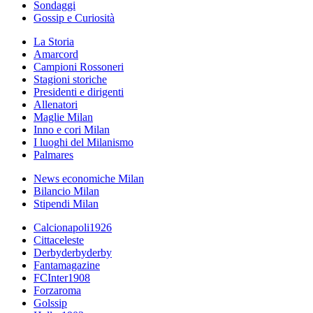
Sondaggi
Gossip e Curiosità
La Storia
Amarcord
Campioni Rossoneri
Stagioni storiche
Presidenti e dirigenti
Allenatori
Maglie Milan
Inno e cori Milan
I luoghi del Milanismo
Palmares
News economiche Milan
Bilancio Milan
Stipendi Milan
Calcionapoli1926
Cittaceleste
Derbyderbyderby
Fantamagazine
FCInter1908
Forzaroma
Golssip