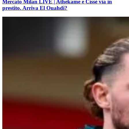
Mercato Milan LIVE | Athekame e Cissè via in
prestito. Arriva El Ouahdi?