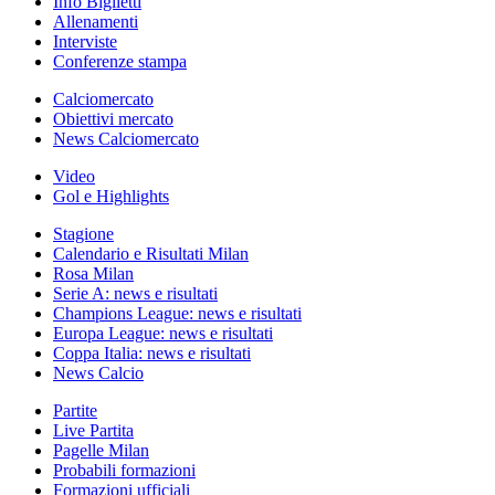
Info Biglietti
Allenamenti
Interviste
Conferenze stampa
Calciomercato
Obiettivi mercato
News Calciomercato
Video
Gol e Highlights
Stagione
Calendario e Risultati Milan
Rosa Milan
Serie A: news e risultati
Champions League: news e risultati
Europa League: news e risultati
Coppa Italia: news e risultati
News Calcio
Partite
Live Partita
Pagelle Milan
Probabili formazioni
Formazioni ufficiali