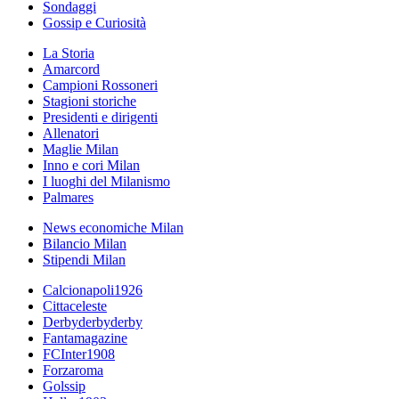
Sondaggi
Gossip e Curiosità
La Storia
Amarcord
Campioni Rossoneri
Stagioni storiche
Presidenti e dirigenti
Allenatori
Maglie Milan
Inno e cori Milan
I luoghi del Milanismo
Palmares
News economiche Milan
Bilancio Milan
Stipendi Milan
Calcionapoli1926
Cittaceleste
Derbyderbyderby
Fantamagazine
FCInter1908
Forzaroma
Golssip