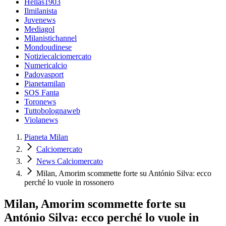
Hellas1903
Ilmilanista
Juvenews
Mediagol
Milanistichannel
Mondoudinese
Notiziecalciomercato
Numericalcio
Padovasport
Pianetamilan
SOS Fanta
Toronews
Tuttobolognaweb
Violanews
Pianeta Milan
Calciomercato
News Calciomercato
Milan, Amorim scommette forte su António Silva: ecco
perché lo vuole in rossonero
Milan, Amorim scommette forte su
António Silva: ecco perché lo vuole in