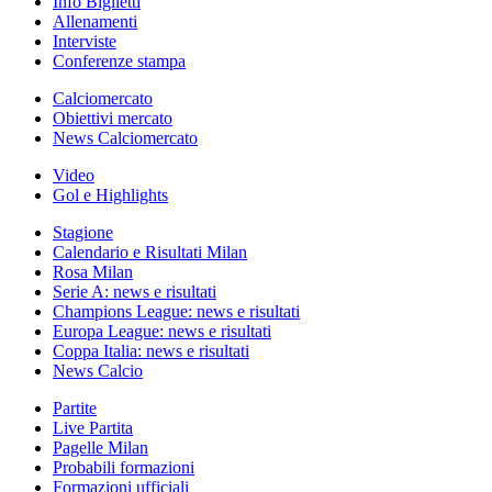
Info Biglietti
Allenamenti
Interviste
Conferenze stampa
Calciomercato
Obiettivi mercato
News Calciomercato
Video
Gol e Highlights
Stagione
Calendario e Risultati Milan
Rosa Milan
Serie A: news e risultati
Champions League: news e risultati
Europa League: news e risultati
Coppa Italia: news e risultati
News Calcio
Partite
Live Partita
Pagelle Milan
Probabili formazioni
Formazioni ufficiali