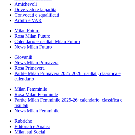
Amichevoli
Dove vedere la partita
Convocati e squalificati
Arbitri e VAR
Milan Futuro
Rosa Milan Futuro
Calendario e risultati Milan Futuro
News Milan Futuro
Giovanili
News Milan Primavera
Rosa Primavera
Partite Milan Primavera 2025-2026: risultati, classifica e
calendario
Milan Femminile
Rosa Milan Femminile
Partite Milan Femminile 2025-26: calendario, classifica e
risultati
News Milan Femminile
Rubriche
Editoriali e Analisi
Milan sui Social