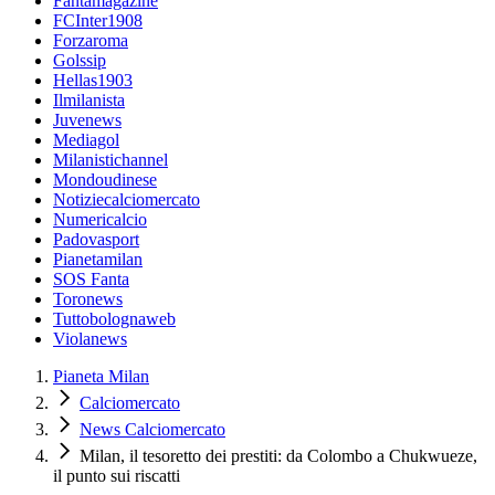
Fantamagazine
FCInter1908
Forzaroma
Golssip
Hellas1903
Ilmilanista
Juvenews
Mediagol
Milanistichannel
Mondoudinese
Notiziecalciomercato
Numericalcio
Padovasport
Pianetamilan
SOS Fanta
Toronews
Tuttobolognaweb
Violanews
Pianeta Milan
Calciomercato
News Calciomercato
Milan, il tesoretto dei prestiti: da Colombo a Chukwueze,
il punto sui riscatti