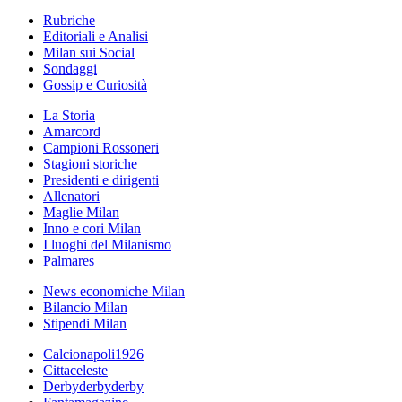
Rubriche
Editoriali e Analisi
Milan sui Social
Sondaggi
Gossip e Curiosità
La Storia
Amarcord
Campioni Rossoneri
Stagioni storiche
Presidenti e dirigenti
Allenatori
Maglie Milan
Inno e cori Milan
I luoghi del Milanismo
Palmares
News economiche Milan
Bilancio Milan
Stipendi Milan
Calcionapoli1926
Cittaceleste
Derbyderbyderby