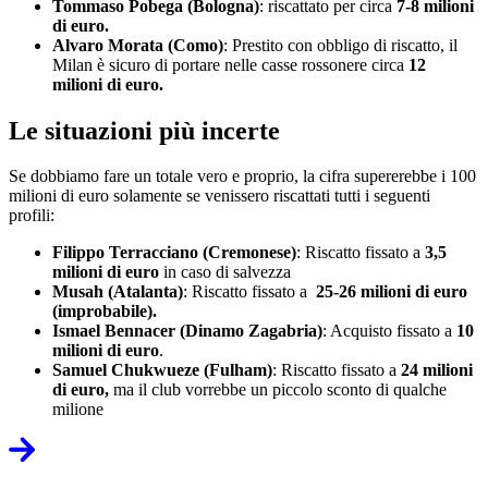
Tommaso Pobega (Bologna)
: riscattato per circa
7-8 milioni
di euro.
Alvaro Morata (Como)
: Prestito con obbligo di riscatto, il
Milan è sicuro di portare nelle casse rossonere circa
12
milioni di euro.
Le situazioni più incerte
Se dobbiamo fare un totale vero e proprio, la cifra supererebbe i 100
milioni di euro solamente se venissero riscattati tutti i seguenti
profili:
Filippo Terracciano (Cremonese)
: Riscatto fissato a
3,5
milioni di euro
in caso di salvezza
Musah (Atalanta)
: Riscatto fissato a
25-26 milioni di euro
(improbabile).
Ismael Bennacer (Dinamo Zagabria)
: Acquisto fissato a
10
milioni di euro
.
Samuel Chukwueze (Fulham)
: Riscatto fissato a
24 milioni
di euro,
ma il club vorrebbe un piccolo sconto di qualche
milione