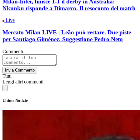
Milan-Inter, finisce 1-1 il derby in Australia:
Nkunku risponde a Dimarco. Il resoconto del match
Live
Mercato Milan LIVE | Leão può restare. Due piste
per Santiago Giménez. Suggestione Pedro Neto
Commenti
Invia Commento
Tutti
Leggi altri commenti
Ultime Notizie