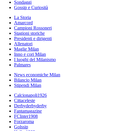
Sondaggi
Gossip e Curiosità
La Storia
Amarcord
Campioni Rossoneri
Stagioni storiche
Presidenti e dirigenti
Allenatori
Maglie Milan
Inno e cori Milan
I luoghi del Milanismo
Palmares
News economiche Milan
Bilancio Milan
Stipendi Milan
Calcionapoli1926
Cittaceleste
Derbyderbyderby
Fantamagazine
FCInter1908
Forzaroma
Golssip