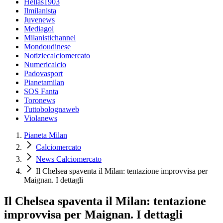
Hellas1903
Ilmilanista
Juvenews
Mediagol
Milanistichannel
Mondoudinese
Notiziecalciomercato
Numericalcio
Padovasport
Pianetamilan
SOS Fanta
Toronews
Tuttobolognaweb
Violanews
Pianeta Milan
Calciomercato
News Calciomercato
Il Chelsea spaventa il Milan: tentazione improvvisa per
Maignan. I dettagli
Il Chelsea spaventa il Milan: tentazione
improvvisa per Maignan. I dettagli