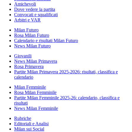
Amichevoli
Dove vedere la partita
Convocati e squalificati
Arbitri e VAR
Milan Futuro
Rosa Milan Futuro
Calendario e risultati Milan Futuro
News Milan Futuro
Giovanili
News Milan Primavera
Rosa Primavera
Partite Milan Primavera 2025-2026: risultati, classifica e
calendario
Milan Femminile
Rosa Milan Femminile
Partite Milan Femminile 2025-26: calendario, classifica e
risultati
News Milan Femminile
Rubriche
Editoriali e Analisi
Milan sui Social