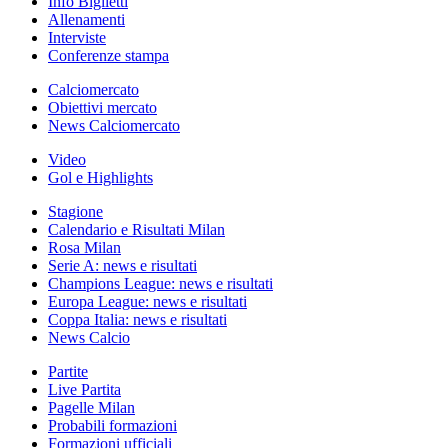
Info Biglietti
Allenamenti
Interviste
Conferenze stampa
Calciomercato
Obiettivi mercato
News Calciomercato
Video
Gol e Highlights
Stagione
Calendario e Risultati Milan
Rosa Milan
Serie A: news e risultati
Champions League: news e risultati
Europa League: news e risultati
Coppa Italia: news e risultati
News Calcio
Partite
Live Partita
Pagelle Milan
Probabili formazioni
Formazioni ufficiali