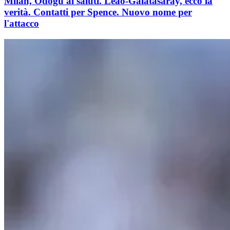
Milan, Odogu ai saluti. Leão-Galatasaray, ecco la
verità. Contatti per Spence. Nuovo nome per
l'attacco