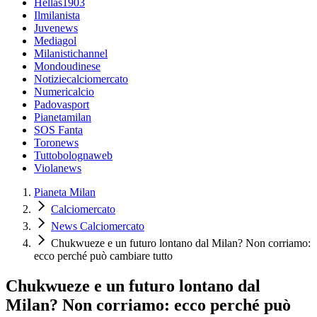
Hellas1903
Ilmilanista
Juvenews
Mediagol
Milanistichannel
Mondoudinese
Notiziecalciomercato
Numericalcio
Padovasport
Pianetamilan
SOS Fanta
Toronews
Tuttobolognaweb
Violanews
Pianeta Milan
Calciomercato
News Calciomercato
Chukwueze e un futuro lontano dal Milan? Non corriamo:
ecco perché può cambiare tutto
Chukwueze e un futuro lontano dal
Milan? Non corriamo: ecco perché può