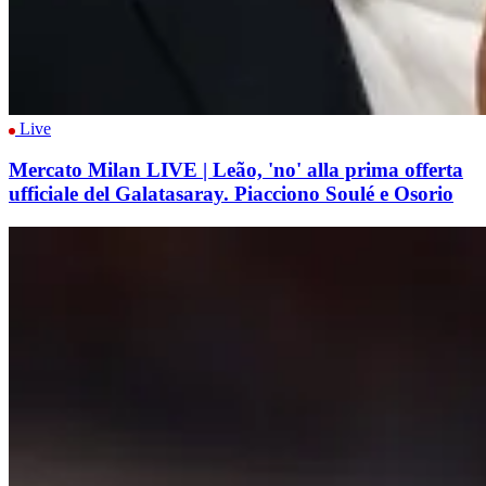
Live
Mercato Milan LIVE | Leão, 'no' alla prima offerta
ufficiale del Galatasaray. Piacciono Soulé e Osorio