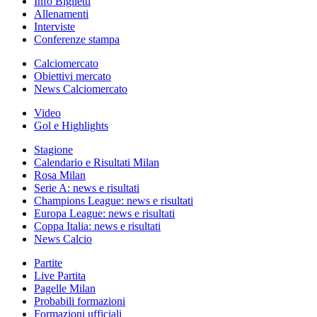
Info Biglietti
Allenamenti
Interviste
Conferenze stampa
Calciomercato
Obiettivi mercato
News Calciomercato
Video
Gol e Highlights
Stagione
Calendario e Risultati Milan
Rosa Milan
Serie A: news e risultati
Champions League: news e risultati
Europa League: news e risultati
Coppa Italia: news e risultati
News Calcio
Partite
Live Partita
Pagelle Milan
Probabili formazioni
Formazioni ufficiali