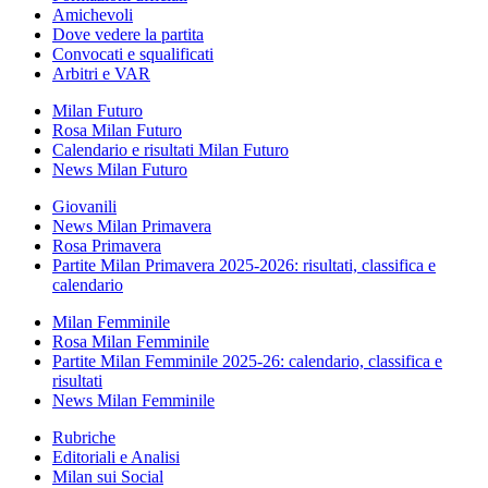
Amichevoli
Dove vedere la partita
Convocati e squalificati
Arbitri e VAR
Milan Futuro
Rosa Milan Futuro
Calendario e risultati Milan Futuro
News Milan Futuro
Giovanili
News Milan Primavera
Rosa Primavera
Partite Milan Primavera 2025-2026: risultati, classifica e
calendario
Milan Femminile
Rosa Milan Femminile
Partite Milan Femminile 2025-26: calendario, classifica e
risultati
News Milan Femminile
Rubriche
Editoriali e Analisi
Milan sui Social