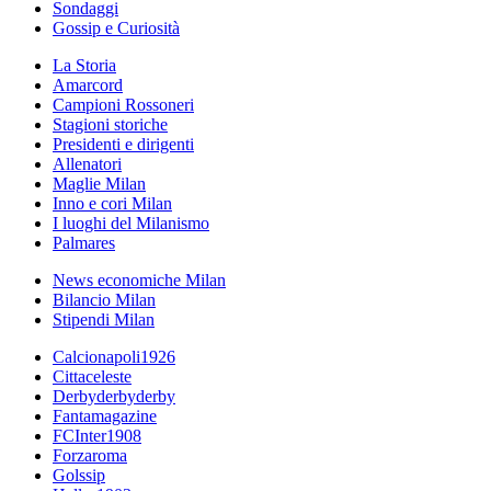
Sondaggi
Gossip e Curiosità
La Storia
Amarcord
Campioni Rossoneri
Stagioni storiche
Presidenti e dirigenti
Allenatori
Maglie Milan
Inno e cori Milan
I luoghi del Milanismo
Palmares
News economiche Milan
Bilancio Milan
Stipendi Milan
Calcionapoli1926
Cittaceleste
Derbyderbyderby
Fantamagazine
FCInter1908
Forzaroma
Golssip