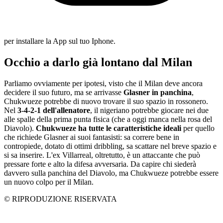
per installare la App sul tuo Iphone.
Occhio a darlo già lontano dal Milan
Parliamo ovviamente per ipotesi, visto che il Milan deve ancora
decidere il suo futuro, ma se arrivasse
Glasner in panchina
,
Chukwueze potrebbe di nuovo trovare il suo spazio in rossonero.
Nel
3-4-2-1 dell'allenatore
, il nigeriano potrebbe giocare nei due
alle spalle della prima punta fisica (che a oggi manca nella rosa del
Diavolo).
Chukwueze ha tutte le caratteristiche ideali
per quello
che richiede Glasner ai suoi fantasisti: sa correre bene in
contropiede, dotato di ottimi dribbling, sa scattare nel breve spazio e
si sa inserire. L'ex Villarreal, oltretutto, è un attaccante che può
pressare forte e alto la difesa avversaria. Da capire chi siederà
davvero sulla panchina del Diavolo, ma Chukwueze potrebbe essere
un nuovo colpo per il Milan.
© RIPRODUZIONE RISERVATA