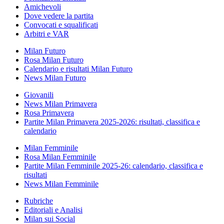
Amichevoli
Dove vedere la partita
Convocati e squalificati
Arbitri e VAR
Milan Futuro
Rosa Milan Futuro
Calendario e risultati Milan Futuro
News Milan Futuro
Giovanili
News Milan Primavera
Rosa Primavera
Partite Milan Primavera 2025-2026: risultati, classifica e
calendario
Milan Femminile
Rosa Milan Femminile
Partite Milan Femminile 2025-26: calendario, classifica e
risultati
News Milan Femminile
Rubriche
Editoriali e Analisi
Milan sui Social