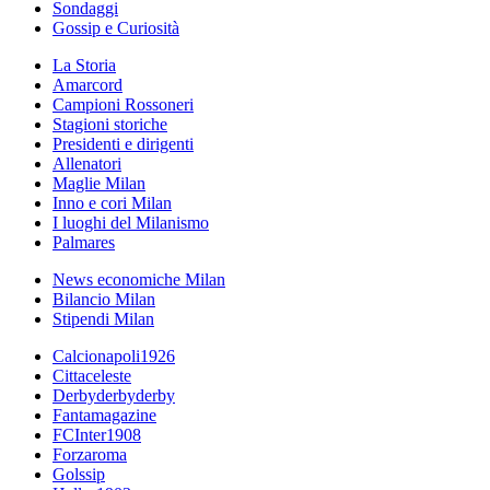
Sondaggi
Gossip e Curiosità
La Storia
Amarcord
Campioni Rossoneri
Stagioni storiche
Presidenti e dirigenti
Allenatori
Maglie Milan
Inno e cori Milan
I luoghi del Milanismo
Palmares
News economiche Milan
Bilancio Milan
Stipendi Milan
Calcionapoli1926
Cittaceleste
Derbyderbyderby
Fantamagazine
FCInter1908
Forzaroma
Golssip