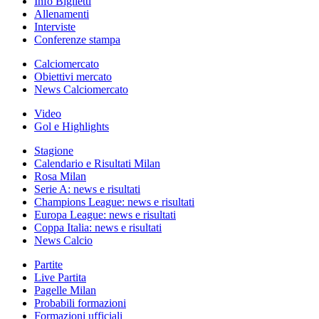
Info Biglietti
Allenamenti
Interviste
Conferenze stampa
Calciomercato
Obiettivi mercato
News Calciomercato
Video
Gol e Highlights
Stagione
Calendario e Risultati Milan
Rosa Milan
Serie A: news e risultati
Champions League: news e risultati
Europa League: news e risultati
Coppa Italia: news e risultati
News Calcio
Partite
Live Partita
Pagelle Milan
Probabili formazioni
Formazioni ufficiali