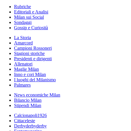
Rubriche
Editoriali e Analisi
Milan sui Social
Sondaggi
Gossip e Curiosità
La Storia
Amarcord
Campioni Rossoneri
Stagioni storiche
Presidenti e dirigenti
Allenatori
Maglie Milan
Inno e cori Milan
I luoghi del Milanismo
Palmares
News economiche Milan
Bilancio Milan
Stipendi Milan
Calcionapoli1926
Cittaceleste
Derbyderbyderby