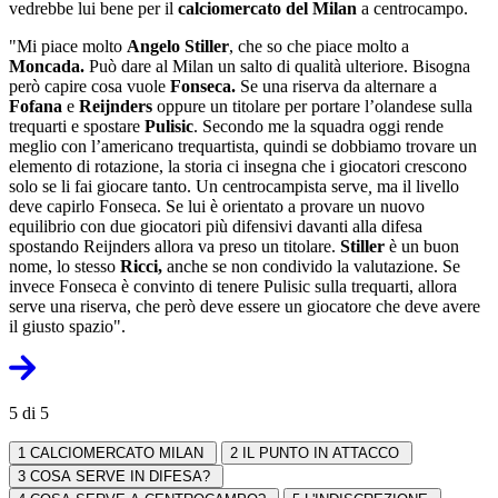
vedrebbe lui bene per il
calciomercato del Milan
a centrocampo.
"Mi piace molto
Angelo Stiller
, che so che piace molto a
Moncada.
Può dare al Milan un salto di qualità ulteriore. Bisogna
però capire cosa vuole
Fonseca.
Se una riserva da alternare a
Fofana
e
Reijnders
oppure un titolare per portare l’olandese sulla
trequarti e spostare
Pulisic
. Secondo me la squadra oggi rende
meglio con l’americano trequartista, quindi se dobbiamo trovare un
elemento di rotazione, la storia ci insegna che i giocatori crescono
solo se li fai giocare tanto. Un centrocampista serve
,
ma il livello
deve capirlo Fonseca. Se lui è orientato a provare un nuovo
equilibrio con due giocatori più difensivi davanti alla difesa
spostando Reijnders allora va preso un titolare.
Stiller
è un buon
nome, lo stesso
Ricci,
anche se non condivido la valutazione. Se
invece Fonseca è convinto di tenere Pulisic sulla trequarti, allora
serve una riserva, che però deve essere un giocatore che deve avere
il giusto spazio".
5 di 5
1
CALCIOMERCATO MILAN
2
IL PUNTO IN ATTACCO
3
COSA SERVE IN DIFESA?