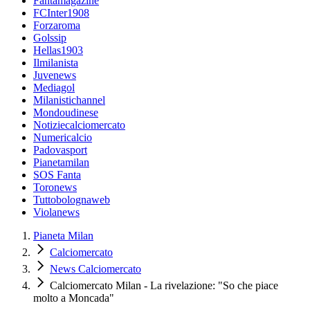
Fantamagazine
FCInter1908
Forzaroma
Golssip
Hellas1903
Ilmilanista
Juvenews
Mediagol
Milanistichannel
Mondoudinese
Notiziecalciomercato
Numericalcio
Padovasport
Pianetamilan
SOS Fanta
Toronews
Tuttobolognaweb
Violanews
Pianeta Milan
Calciomercato
News Calciomercato
Calciomercato Milan - La rivelazione: "So che piace
molto a Moncada"