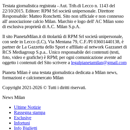
Testata giornalistica registrata - Aut. Trib.di Lecco n. 1143 del
22/10/2015. Editore: RPM Srl società unipersonale. Direttore
Responsabile: Matteo Ronchetti. Sito non ufficiale e non connesso
all' associazione calcio Milan. Marchio e logo dell' AC Milan sono
di esclusiva proprietà di A.C. Milan S.p.A.
Il sito PianetaMilan.it di titolarità di RPM Srl società unipersonale,
con sede in Lecco (LC), Via Mentana 79, C.F./PI 03601440138, è
partner de La Gazzetta dello Sport e affiliato al network Gazzanet di
RCS Mediagroup S.p.a.. Unico responsabile dei contenuti (testi,
foto, video e grafiche) è RPM; per ogni comunicazione avente ad
oggetto i contenuti del Sito scrivere a
legalpianetamilan@gmail.com
Pianeta Milan è una testata giornalistica dedicata a Milan news,
formazioni e calciomercato Milan
Copyright 2021-2026 © Tutti i diritti riservati.
News Milan
Ultime Notizie
Rassegna stampa
Esclusive
Infortuni
Info Biglietti