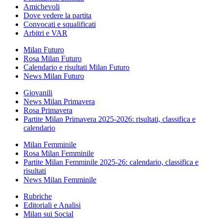
Amichevoli
Dove vedere la partita
Convocati e squalificati
Arbitri e VAR
Milan Futuro
Rosa Milan Futuro
Calendario e risultati Milan Futuro
News Milan Futuro
Giovanili
News Milan Primavera
Rosa Primavera
Partite Milan Primavera 2025-2026: risultati, classifica e
calendario
Milan Femminile
Rosa Milan Femminile
Partite Milan Femminile 2025-26: calendario, classifica e
risultati
News Milan Femminile
Rubriche
Editoriali e Analisi
Milan sui Social