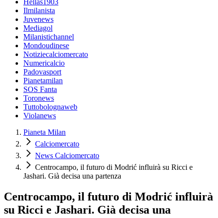
Hellas1903
Ilmilanista
Juvenews
Mediagol
Milanistichannel
Mondoudinese
Notiziecalciomercato
Numericalcio
Padovasport
Pianetamilan
SOS Fanta
Toronews
Tuttobolognaweb
Violanews
Pianeta Milan
Calciomercato
News Calciomercato
Centrocampo, il futuro di Modrić influirà su Ricci e
Jashari. Già decisa una partenza
Centrocampo, il futuro di Modrić influirà
su Ricci e Jashari. Già decisa una