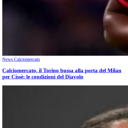
News Calciomercato
Calciomercato, il Torino bussa alla porta del Milan
per Cissè: le condizioni del Diavolo