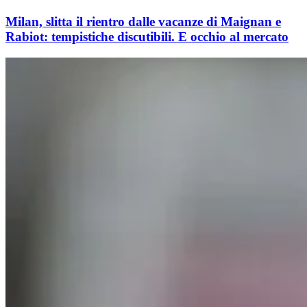
Milan, slitta il rientro dalle vacanze di Maignan e
Rabiot: tempistiche discutibili. E occhio al mercato