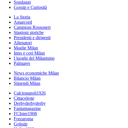
Sondaggi
Gossip e Curiosità
La Storia
Amarcord
Campioni Rossoneri
Stagioni storiche
Presidenti e dirigenti
Allenatori
Maglie Milan
Inno e cori Milan
I luoghi del Milanismo
Palmares
News economiche Milan
Bilancio Milan
Stipendi Milan
Calcionapoli1926
Cittaceleste
Derbyderbyderby
Fantamagazine
FCInter1908
Forzaroma
Golssip