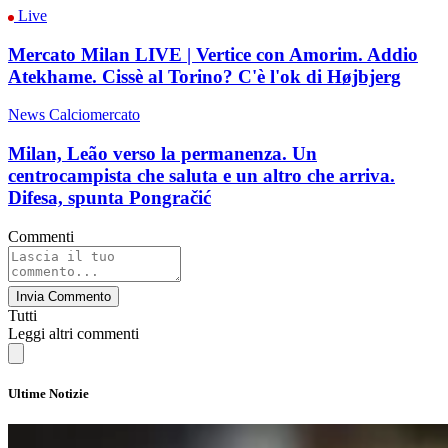
Live
Mercato Milan LIVE | Vertice con Amorim. Addio
Atekhame. Cissè al Torino? C'è l'ok di Højbjerg
News Calciomercato
Milan, Leão verso la permanenza. Un
centrocampista che saluta e un altro che arriva.
Difesa, spunta Pongračić
Commenti
Invia Commento
Tutti
Leggi altri commenti
Ultime Notizie