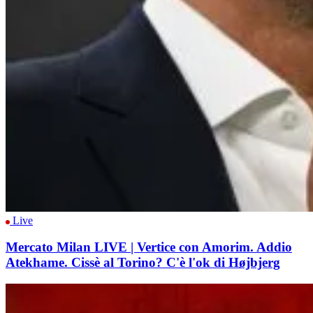
Live
Mercato Milan LIVE | Vertice con Amorim. Addio
Atekhame. Cissè al Torino? C'è l'ok di Højbjerg