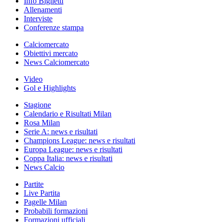
Info Biglietti
Allenamenti
Interviste
Conferenze stampa
Calciomercato
Obiettivi mercato
News Calciomercato
Video
Gol e Highlights
Stagione
Calendario e Risultati Milan
Rosa Milan
Serie A: news e risultati
Champions League: news e risultati
Europa League: news e risultati
Coppa Italia: news e risultati
News Calcio
Partite
Live Partita
Pagelle Milan
Probabili formazioni
Formazioni ufficiali