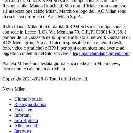
22/10/2015. Editore: RPM Srl società unipersonale. Direttore
Responsabile: Matteo Ronchetti. Sito non ufficiale e non connesso
all' associazione calcio Milan. Marchio e logo dell' AC Milan sono
di esclusiva proprietà di A.C. Milan S.p.A.
Il sito PianetaMilan.it di titolarità di RPM Srl società unipersonale,
con sede in Lecco (LC), Via Mentana 79, C.F./PI 03601440138, è
partner de La Gazzetta dello Sport e affiliato al network Gazzanet di
RCS Mediagroup S.p.a.. Unico responsabile dei contenuti (testi,
foto, video e grafiche) è RPM; per ogni comunicazione avente ad
oggetto i contenuti del Sito scrivere a
legalpianetamilan@gmail.com
Pianeta Milan è una testata giornalistica dedicata a Milan news,
formazioni e calciomercato Milan
Copyright 2021-2026 © Tutti i diritti riservati.
News Milan
Ultime Notizie
Rassegna stampa
Esclusive
Infortuni
Info Biglietti
Allenamenti
Interviste