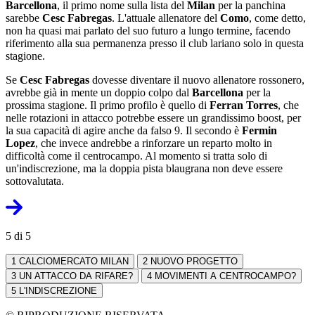
Barcellona
, il primo nome sulla lista del
Milan
per la panchina
sarebbe
Cesc Fabregas
. L'attuale allenatore del
Como
, come detto,
non ha quasi mai parlato del suo futuro a lungo termine, facendo
riferimento alla sua permanenza presso il club lariano solo in questa
stagione.
Se
Cesc Fabregas
dovesse diventare il nuovo allenatore rossonero,
avrebbe già in mente un doppio colpo dal
Barcellona
per la
prossima stagione. Il primo profilo è quello di
Ferran Torres
, che
nelle rotazioni in attacco potrebbe essere un grandissimo boost, per
la sua capacità di agire anche da falso 9. Il secondo è
Fermin
Lopez
, che invece andrebbe a rinforzare un reparto molto in
difficoltà come il centrocampo. Al momento si tratta solo di
un'indiscrezione, ma la doppia pista blaugrana non deve essere
sottovalutata.
5 di 5
1
CALCIOMERCATO MILAN
2
NUOVO PROGETTO
3
UN ATTACCO DA RIFARE?
4
MOVIMENTI A CENTROCAMPO?
5
L'INDISCREZIONE