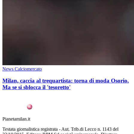
News Calciomercato
Milan, caccia al trequartista: torna di moda Osorio.
Ma se si sblocca il 'tesoretto'
Pianetamilan.it
Testata giornalistica registrata - Aut. Trib.di Lecco n. 1143 del