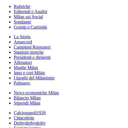
Rubriche
Editoriali e Analisi
Milan sui Social
Sondaggi
Gossip e Curiosità
La Storia
Amarcord
Campioni Rossoneri
Stagioni storiche
Presidenti e dirigenti
Allenatori
Maglie Milan
Inno e cori Milan
I luoghi del Milanismo
Palmares
News economiche Milan
Bilancio Milan
Stipendi Milan
Calcionapoli1926
Cittaceleste
Derbyderbyderby