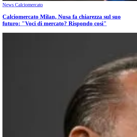
News Calciomercato
Calciomercato Milan, Nusa fa chiarezza sul suo
futuro: "Voci di mercato? Rispondo così"