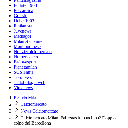
Fantamagazine
FCInter1908
Forzaroma
Golssip
Hellas1903
Ilmilanista
Juvenews
Mediagol
Milanistichannel
Mondoudinese
Notiziecalciomercato
Numericalcio
Padovasport
Pianetamilan
SOS Fanta
Toronews
Tuttobolognaweb
Violanews
Pianeta Milan
Calciomercato
News Calciomercato
Calciomercato Milan, Fabregas in panchina? Doppio
colpo dal Barcellona