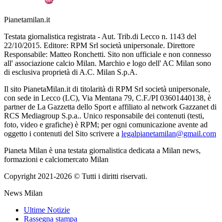
Pianetamilan.it
Testata giornalistica registrata - Aut. Trib.di Lecco n. 1143 del
22/10/2015. Editore: RPM Srl società unipersonale. Direttore
Responsabile: Matteo Ronchetti. Sito non ufficiale e non connesso
all' associazione calcio Milan. Marchio e logo dell' AC Milan sono
di esclusiva proprietà di A.C. Milan S.p.A.
Il sito PianetaMilan.it di titolarità di RPM Srl società unipersonale,
con sede in Lecco (LC), Via Mentana 79, C.F./PI 03601440138, è
partner de La Gazzetta dello Sport e affiliato al network Gazzanet di
RCS Mediagroup S.p.a.. Unico responsabile dei contenuti (testi,
foto, video e grafiche) è RPM; per ogni comunicazione avente ad
oggetto i contenuti del Sito scrivere a
legalpianetamilan@gmail.com
Pianeta Milan è una testata giornalistica dedicata a Milan news,
formazioni e calciomercato Milan
Copyright 2021-2026 © Tutti i diritti riservati.
News Milan
Ultime Notizie
Rassegna stampa