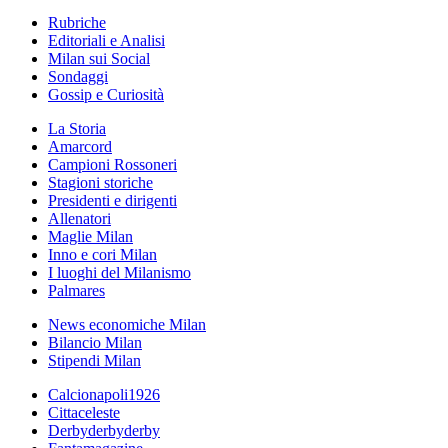
Rubriche
Editoriali e Analisi
Milan sui Social
Sondaggi
Gossip e Curiosità
La Storia
Amarcord
Campioni Rossoneri
Stagioni storiche
Presidenti e dirigenti
Allenatori
Maglie Milan
Inno e cori Milan
I luoghi del Milanismo
Palmares
News economiche Milan
Bilancio Milan
Stipendi Milan
Calcionapoli1926
Cittaceleste
Derbyderbyderby