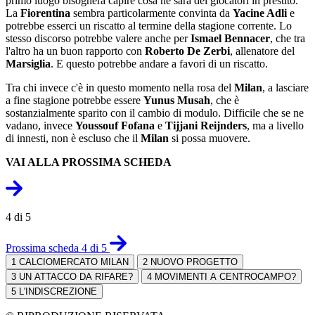
primo luogo bisognerà capire cosa ne sarà dei giocatori in prestito.
La
Fiorentina
sembra particolarmente convinta da
Yacine Adli
e
potrebbe esserci un riscatto al termine della stagione corrente. Lo
stesso discorso potrebbe valere anche per
Ismael Bennacer
, che tra
l'altro ha un buon rapporto con
Roberto De Zerbi
, allenatore del
Marsiglia
. E questo potrebbe andare a favori di un riscatto.
Tra chi invece c'è in questo momento nella rosa del
Milan
, a lasciare
a fine stagione potrebbe essere
Yunus Musah
, che è
sostanzialmente sparito con il cambio di modulo. Difficile che se ne
vadano, invece
Youssouf Fofana
e
Tijjani Reijnders
, ma a livello
di innesti, non è escluso che il
Milan
si possa muovere.
VAI ALLA PROSSIMA SCHEDA
4 di 5
Prossima scheda 4 di 5
1
CALCIOMERCATO MILAN
2
NUOVO PROGETTO
3
UN ATTACCO DA RIFARE?
4
MOVIMENTI A CENTROCAMPO?
5
L'INDISCREZIONE