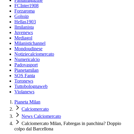
Fantamagazine
FCInter1908
Forzaroma
Golssip
Hellas1903
Ilmilanista
Juvenews
Mediagol
Milanistichannel
Mondoudinese
Notiziecalciomercato
Numericalcio
Padovasport
Pianetamilan
SOS Fanta
Toronews
Tuttobolognaweb
Violanews
Pianeta Milan
Calciomercato
News Calciomercato
Calciomercato Milan, Fabregas in panchina? Doppio
colpo dal Barcellona