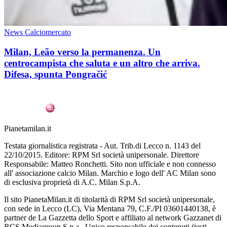
News Calciomercato
Milan, Leão verso la permanenza. Un
centrocampista che saluta e un altro che arriva.
Difesa, spunta Pongračić
Pianetamilan.it
Testata giornalistica registrata - Aut. Trib.di Lecco n. 1143 del
22/10/2015. Editore: RPM Srl società unipersonale. Direttore
Responsabile: Matteo Ronchetti. Sito non ufficiale e non connesso
all' associazione calcio Milan. Marchio e logo dell' AC Milan sono
di esclusiva proprietà di A.C. Milan S.p.A.
Il sito PianetaMilan.it di titolarità di RPM Srl società unipersonale,
con sede in Lecco (LC), Via Mentana 79, C.F./PI 03601440138, è
partner de La Gazzetta dello Sport e affiliato al network Gazzanet di
RCS Mediagroup S.p.a.. Unico responsabile dei contenuti (testi,