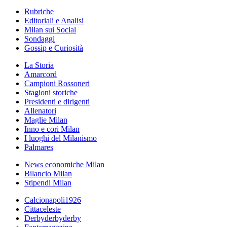
Rubriche
Editoriali e Analisi
Milan sui Social
Sondaggi
Gossip e Curiosità
La Storia
Amarcord
Campioni Rossoneri
Stagioni storiche
Presidenti e dirigenti
Allenatori
Maglie Milan
Inno e cori Milan
I luoghi del Milanismo
Palmares
News economiche Milan
Bilancio Milan
Stipendi Milan
Calcionapoli1926
Cittaceleste
Derbyderbyderby