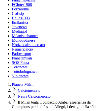
Fantamagazine
FCInter1908
Forzaroma
Golssip
Hellas1903
Ilmilanista
Juvenews
Mediagol
Milanistichannel
Mondoudinese
Notiziecalciomercato
Numericalcio
Padovasport
Pianetamilan
SOS Fanta
Toronews
Tuttobolognaweb
Violanews
Pianeta Milan
Calciomercato
News Calciomercato
Il Milan tenta il colpaccio Alaba: esperienza da
Champions per la difesa di Allegri, i dettagli della sfida