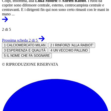
Colpi, insomma, alla
Luka Modrić
o
Adrien Rabiot
. I ruoli da
coprire sono difensore centrale, esterno, centrocampista centrale e
centravanti. E i dirigenti fin qui non sono certo rimasti con le mani in
mano ...
2 di 5
Prossima scheda 2 di 5
1
CALCIOMERCATO MILAN
2
I RINFORZI 'ALLA RABIOT'
3
ESPERIENZA E QUALITÀ
4
UN VECCHIO PALLINO
5
IL NOME CHE FA SOGNARE
© RIPRODUZIONE RISERVATA