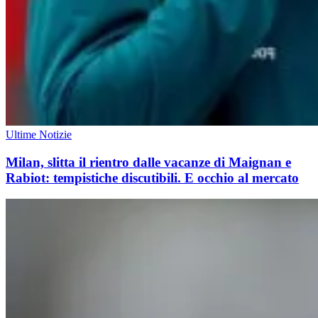
Ultime Notizie
Milan, slitta il rientro dalle vacanze di Maignan e
Rabiot: tempistiche discutibili. E occhio al mercato