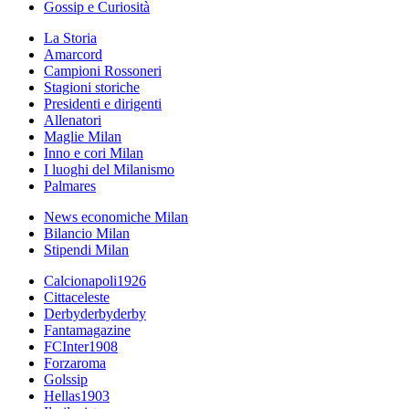
Gossip e Curiosità
La Storia
Amarcord
Campioni Rossoneri
Stagioni storiche
Presidenti e dirigenti
Allenatori
Maglie Milan
Inno e cori Milan
I luoghi del Milanismo
Palmares
News economiche Milan
Bilancio Milan
Stipendi Milan
Calcionapoli1926
Cittaceleste
Derbyderbyderby
Fantamagazine
FCInter1908
Forzaroma
Golssip
Hellas1903