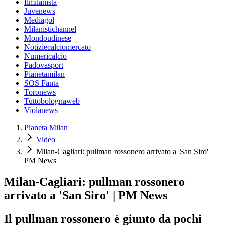
Ilmilanista
Juvenews
Mediagol
Milanistichannel
Mondoudinese
Notiziecalciomercato
Numericalcio
Padovasport
Pianetamilan
SOS Fanta
Toronews
Tuttobolognaweb
Violanews
Pianeta Milan
Video
Milan-Cagliari: pullman rossonero arrivato a 'San Siro' |
PM News
Milan-Cagliari: pullman rossonero
arrivato a 'San Siro' | PM News
Il pullman rossonero è giunto da pochi