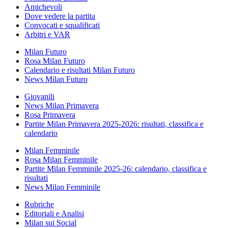
Amichevoli
Dove vedere la partita
Convocati e squalificati
Arbitri e VAR
Milan Futuro
Rosa Milan Futuro
Calendario e risultati Milan Futuro
News Milan Futuro
Giovanili
News Milan Primavera
Rosa Primavera
Partite Milan Primavera 2025-2026: risultati, classifica e
calendario
Milan Femminile
Rosa Milan Femminile
Partite Milan Femminile 2025-26: calendario, classifica e
risultati
News Milan Femminile
Rubriche
Editoriali e Analisi
Milan sui Social