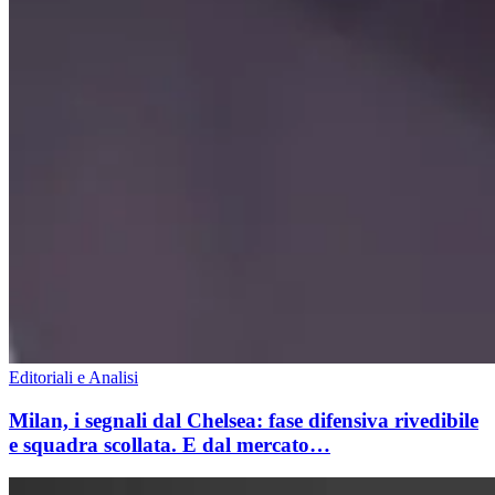
Editoriali e Analisi
Milan, i segnali dal Chelsea: fase difensiva rivedibile
e squadra scollata. E dal mercato…