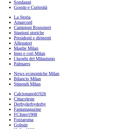
Sondaggi
Gossip e Curiosità
La Storia
Amarcord
Campioni Rossoneri
Stagioni storiche
Presidenti e dirigenti
Allenatori
Maglie Milan
Inno e cori Milan
I luoghi del Milanismo
Palmares
News economiche Milan
Bilancio Milan
Stipendi Milan
Calcionapoli1926
Cittaceleste
Derbyderbyderby
Fantamagazine
FCInter1908
Forzaroma
Golssip