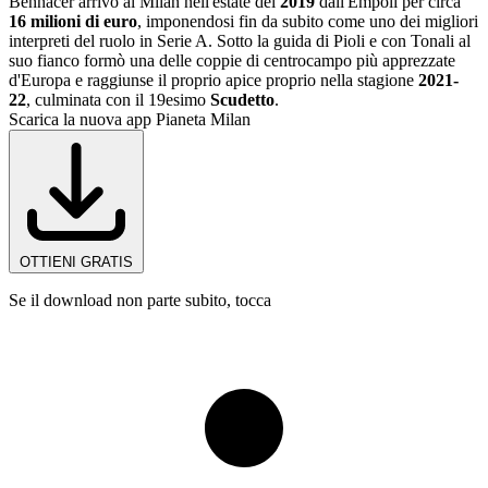
Bennacer arrivò al Milan nell'estate del
2019
dall'Empoli per circa
16 milioni di euro
, imponendosi fin da subito come uno dei migliori
interpreti del ruolo in Serie A. Sotto la guida di Pioli e con Tonali al
suo fianco formò una delle coppie di centrocampo più apprezzate
d'Europa e raggiunse il proprio apice proprio nella stagione
2021-
22
, culminata con il 19esimo
Scudetto
.
Scarica la nuova app Pianeta Milan
OTTIENI GRATIS
Se il download non parte subito, tocca