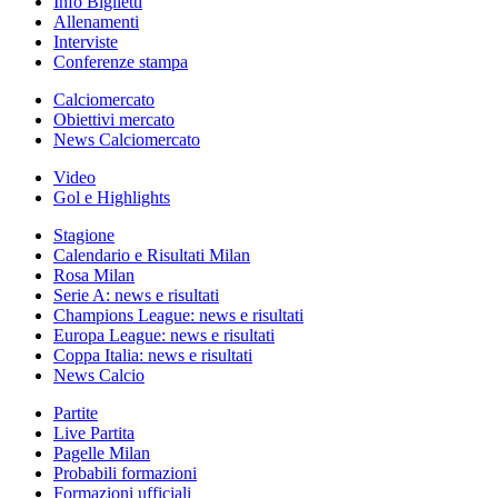
Info Biglietti
Allenamenti
Interviste
Conferenze stampa
Calciomercato
Obiettivi mercato
News Calciomercato
Video
Gol e Highlights
Stagione
Calendario e Risultati Milan
Rosa Milan
Serie A: news e risultati
Champions League: news e risultati
Europa League: news e risultati
Coppa Italia: news e risultati
News Calcio
Partite
Live Partita
Pagelle Milan
Probabili formazioni
Formazioni ufficiali