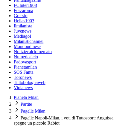
Fantamagazine
FCInter1908
Forzaroma
Golssip
Hellas1903
Ilmilanista
Juvenews
Mediagol
Milanistichannel
Mondoudinese
Notiziecalciomercato
Numericalcio
Padovasport
Pianetamilan
SOS Fanta
Toronews
Tuttobolognaweb
Violanews
Pianeta Milan
Partite
Pagelle Milan
Pagelle Napoli-Milan, i voti di Tuttosport: Anguissa
spegne un piccolo Rabiot