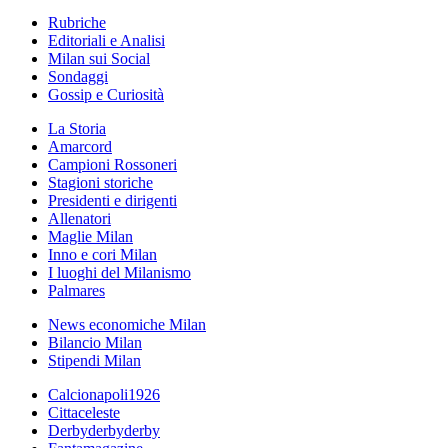
Rubriche
Editoriali e Analisi
Milan sui Social
Sondaggi
Gossip e Curiosità
La Storia
Amarcord
Campioni Rossoneri
Stagioni storiche
Presidenti e dirigenti
Allenatori
Maglie Milan
Inno e cori Milan
I luoghi del Milanismo
Palmares
News economiche Milan
Bilancio Milan
Stipendi Milan
Calcionapoli1926
Cittaceleste
Derbyderbyderby