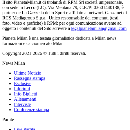
Il sito PianetaMilan.it di titolarità di RPM Srl società unipersonale,
con sede in Lecco (LC), Via Mentana 79, C.F./PI 03601440138, è
partner de La Gazzetta dello Sport e affiliato al network Gazzanet di
RCS Mediagroup S.p.a.. Unico responsabile dei contenuti (testi,
foto, video e grafiche) è RPM; per ogni comunicazione avente ad
oggetto i contenuti del Sito scrivere a
legalpianetamilan@gmail.com
Pianeta Milan è una testata giornalistica dedicata a Milan news,
formazioni e calciomercato Milan
Copyright 2021-2026 © Tutti i diritti riservati.
News Milan
Ultime Notizie
Rassegna stampa
Esclusive
Infortuni
Info Biglietti
Allenamenti
Interviste
Conferenze stampa
Partite
Live Partita