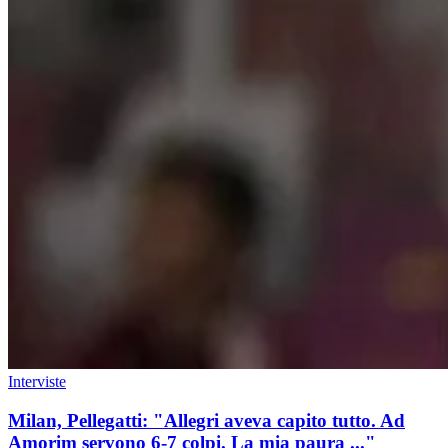
Interviste
Milan, Pellegatti: "Allegri aveva capito tutto. Ad
Amorim servono 6-7 colpi. La mia paura ..."