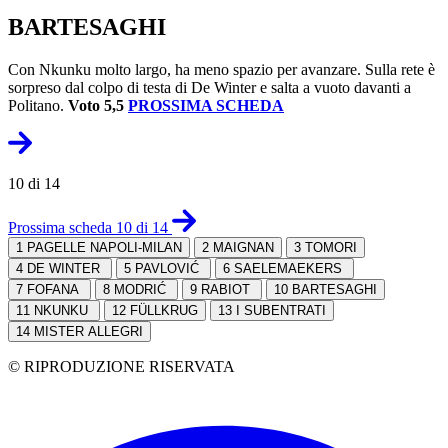
BARTESAGHI
Con Nkunku molto largo, ha meno spazio per avanzare. Sulla rete è
sorpreso dal colpo di testa di De Winter e salta a vuoto davanti a
Politano.
Voto 5,5
PROSSIMA SCHEDA
10 di 14
Prossima scheda 10 di 14
1
PAGELLE NAPOLI-MILAN
2
MAIGNAN
3
TOMORI
4
DE WINTER
5
PAVLOVIĆ
6
SAELEMAEKERS
7
FOFANA
8
MODRIĆ
9
RABIOT
10
BARTESAGHI
11
NKUNKU
12
FÜLLKRUG
13
I SUBENTRATI
14
MISTER ALLEGRI
© RIPRODUZIONE RISERVATA