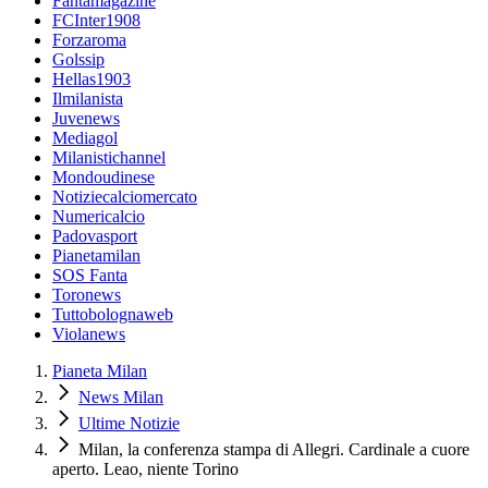
Fantamagazine
FCInter1908
Forzaroma
Golssip
Hellas1903
Ilmilanista
Juvenews
Mediagol
Milanistichannel
Mondoudinese
Notiziecalciomercato
Numericalcio
Padovasport
Pianetamilan
SOS Fanta
Toronews
Tuttobolognaweb
Violanews
Pianeta Milan
News Milan
Ultime Notizie
Milan, la conferenza stampa di Allegri. Cardinale a cuore
aperto. Leao, niente Torino