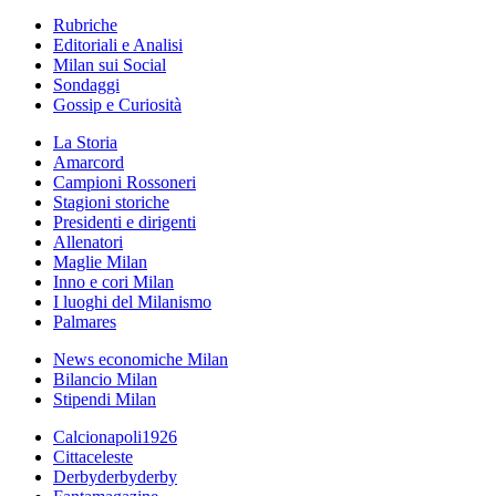
Rubriche
Editoriali e Analisi
Milan sui Social
Sondaggi
Gossip e Curiosità
La Storia
Amarcord
Campioni Rossoneri
Stagioni storiche
Presidenti e dirigenti
Allenatori
Maglie Milan
Inno e cori Milan
I luoghi del Milanismo
Palmares
News economiche Milan
Bilancio Milan
Stipendi Milan
Calcionapoli1926
Cittaceleste
Derbyderbyderby