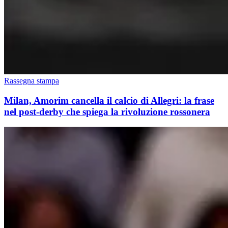
Rassegna stampa
Milan, Amorim cancella il calcio di Allegri: la frase
nel post-derby che spiega la rivoluzione rossonera