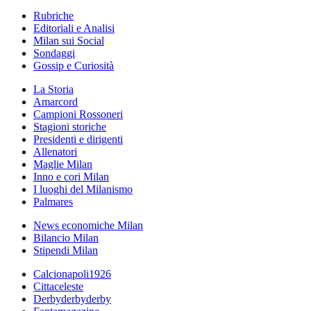
Rubriche
Editoriali e Analisi
Milan sui Social
Sondaggi
Gossip e Curiosità
La Storia
Amarcord
Campioni Rossoneri
Stagioni storiche
Presidenti e dirigenti
Allenatori
Maglie Milan
Inno e cori Milan
I luoghi del Milanismo
Palmares
News economiche Milan
Bilancio Milan
Stipendi Milan
Calcionapoli1926
Cittaceleste
Derbyderbyderby