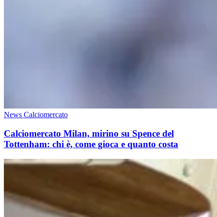
News Calciomercato
Calciomercato Milan, mirino su Spence del
Tottenham: chi è, come gioca e quanto costa