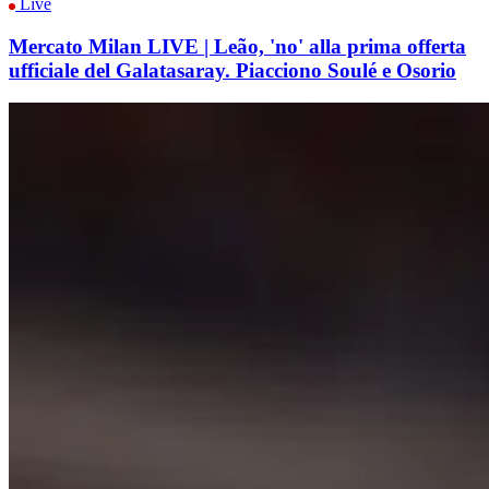
Live
Mercato Milan LIVE | Leão, 'no' alla prima offerta
ufficiale del Galatasaray. Piacciono Soulé e Osorio