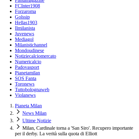
Fantamagazine
FCInter1908
Forzaroma
Golssip
Hellas1903
Ilmilanista
Juvenews
Mediagol
Milanistichannel
Mondoudinese
Notiziecalciomercato
Numericalcio
Padovasport
Pianetamilan
SOS Fanta
Toronews
Tuttobolognaweb
Violanews
Pianeta Milan
News Milan
Ultime Notizie
Milan, Cardinale torna a 'San Siro'. Recupero importante
per il derby. La verità sulla quota di Elliott