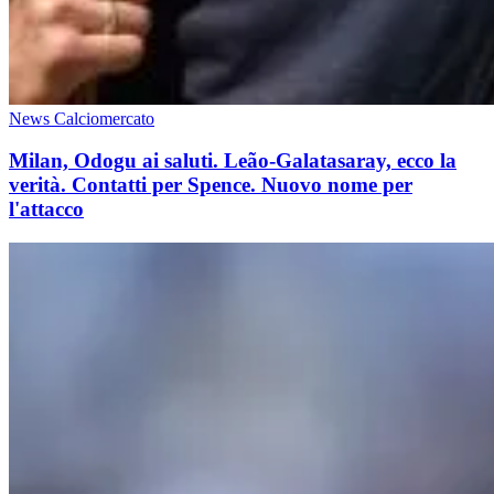
News Calciomercato
Milan, Odogu ai saluti. Leão-Galatasaray, ecco la
verità. Contatti per Spence. Nuovo nome per
l'attacco