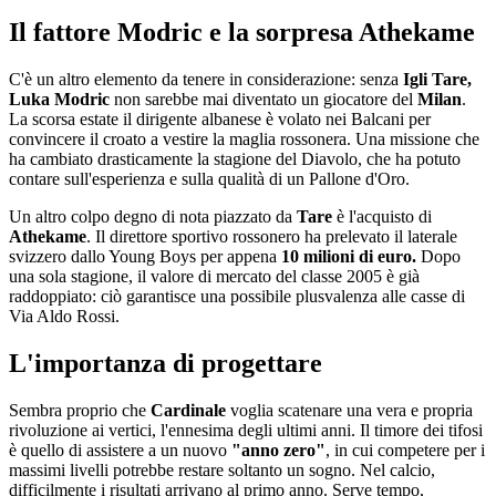
Il fattore Modric e la sorpresa Athekame
C'è un altro elemento da tenere in considerazione: senza
Igli Tare,
Luka Modric
non sarebbe mai diventato un giocatore del
Milan
.
La scorsa estate il dirigente albanese è volato nei Balcani per
convincere il croato a vestire la maglia rossonera. Una missione che
ha cambiato drasticamente la stagione del Diavolo, che ha potuto
contare sull'esperienza e sulla qualità di un Pallone d'Oro.
Un altro colpo degno di nota piazzato da
Tare
è l'acquisto di
Athekame
. Il direttore sportivo rossonero ha prelevato il laterale
svizzero dallo Young Boys per appena
10 milioni di euro.
Dopo
una sola stagione, il valore di mercato del classe 2005 è già
raddoppiato: ciò garantisce una possibile plusvalenza alle casse di
Via Aldo Rossi.
L'importanza di progettare
Sembra proprio che
Cardinale
voglia scatenare una vera e propria
rivoluzione ai vertici, l'ennesima degli ultimi anni. Il timore dei tifosi
è quello di assistere a un nuovo
"anno zero"
, in cui competere per i
massimi livelli potrebbe restare soltanto un sogno. Nel calcio,
difficilmente i risultati arrivano al primo anno. Serve tempo,