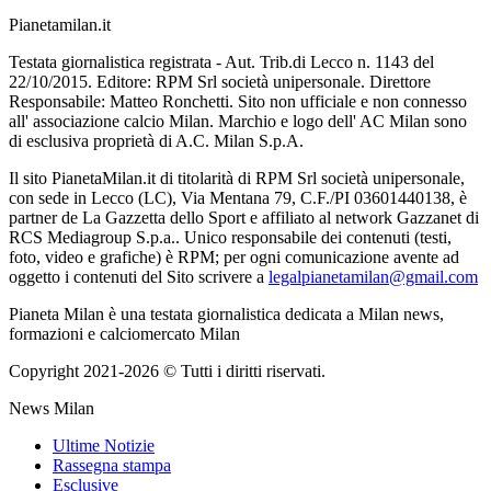
Pianetamilan.it
Testata giornalistica registrata - Aut. Trib.di Lecco n. 1143 del
22/10/2015. Editore: RPM Srl società unipersonale. Direttore
Responsabile: Matteo Ronchetti. Sito non ufficiale e non connesso
all' associazione calcio Milan. Marchio e logo dell' AC Milan sono
di esclusiva proprietà di A.C. Milan S.p.A.
Il sito PianetaMilan.it di titolarità di RPM Srl società unipersonale,
con sede in Lecco (LC), Via Mentana 79, C.F./PI 03601440138, è
partner de La Gazzetta dello Sport e affiliato al network Gazzanet di
RCS Mediagroup S.p.a.. Unico responsabile dei contenuti (testi,
foto, video e grafiche) è RPM; per ogni comunicazione avente ad
oggetto i contenuti del Sito scrivere a
legalpianetamilan@gmail.com
Pianeta Milan è una testata giornalistica dedicata a Milan news,
formazioni e calciomercato Milan
Copyright 2021-2026 © Tutti i diritti riservati.
News Milan
Ultime Notizie
Rassegna stampa
Esclusive