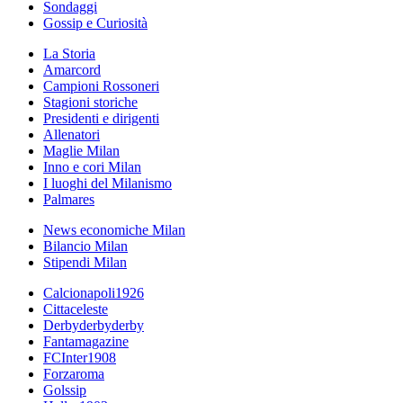
Sondaggi
Gossip e Curiosità
La Storia
Amarcord
Campioni Rossoneri
Stagioni storiche
Presidenti e dirigenti
Allenatori
Maglie Milan
Inno e cori Milan
I luoghi del Milanismo
Palmares
News economiche Milan
Bilancio Milan
Stipendi Milan
Calcionapoli1926
Cittaceleste
Derbyderbyderby
Fantamagazine
FCInter1908
Forzaroma
Golssip