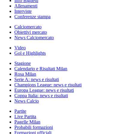
Info Biglietti
Allenamenti
Interviste
Conferenze stampa
Calciomercato
Obiettivi mercato
News Calciomercato
Video
Gol e Highlights
Stagione
Calendario e Risultati Milan
Rosa Milan
Serie A: news e risultati
Champions League: news e risultati
Europa League: news e risultati
Coppa Italia: news e risultati
News Calcio
Partite
Live Partita
Pagelle Milan
Probabili formazioni
Formazioni ufficiali