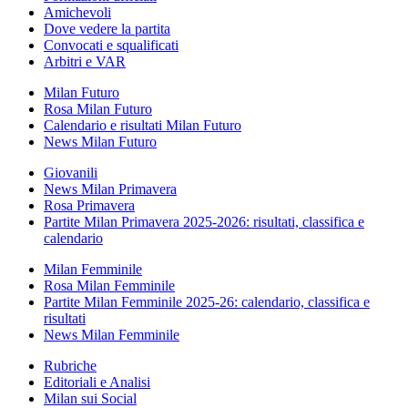
Amichevoli
Dove vedere la partita
Convocati e squalificati
Arbitri e VAR
Milan Futuro
Rosa Milan Futuro
Calendario e risultati Milan Futuro
News Milan Futuro
Giovanili
News Milan Primavera
Rosa Primavera
Partite Milan Primavera 2025-2026: risultati, classifica e
calendario
Milan Femminile
Rosa Milan Femminile
Partite Milan Femminile 2025-26: calendario, classifica e
risultati
News Milan Femminile
Rubriche
Editoriali e Analisi
Milan sui Social