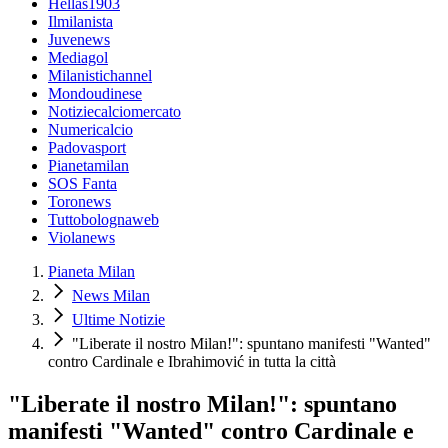
Hellas1903
Ilmilanista
Juvenews
Mediagol
Milanistichannel
Mondoudinese
Notiziecalciomercato
Numericalcio
Padovasport
Pianetamilan
SOS Fanta
Toronews
Tuttobolognaweb
Violanews
Pianeta Milan
News Milan
Ultime Notizie
"Liberate il nostro Milan!": spuntano manifesti "Wanted"
contro Cardinale e Ibrahimović in tutta la città
"Liberate il nostro Milan!": spuntano
manifesti "Wanted" contro Cardinale e