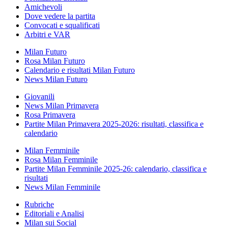
Amichevoli
Dove vedere la partita
Convocati e squalificati
Arbitri e VAR
Milan Futuro
Rosa Milan Futuro
Calendario e risultati Milan Futuro
News Milan Futuro
Giovanili
News Milan Primavera
Rosa Primavera
Partite Milan Primavera 2025-2026: risultati, classifica e
calendario
Milan Femminile
Rosa Milan Femminile
Partite Milan Femminile 2025-26: calendario, classifica e
risultati
News Milan Femminile
Rubriche
Editoriali e Analisi
Milan sui Social