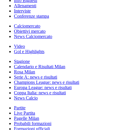
Info Biglietti
Allenamenti
Interviste
Conferenze stampa
Calciomercato
Obiettivi mercato
News Calciomercato
Video
Gol e Highlights
Stagione
Calendario e Risultati Milan
Rosa Milan
Serie A: news e risultati
Champions League: news e risultati
Europa League: news e risultati
Coppa Italia: news e risultati
News Calcio
Partite
Live Partita
Pagelle Milan
Probabili formazioni
Formazioni ufficiali