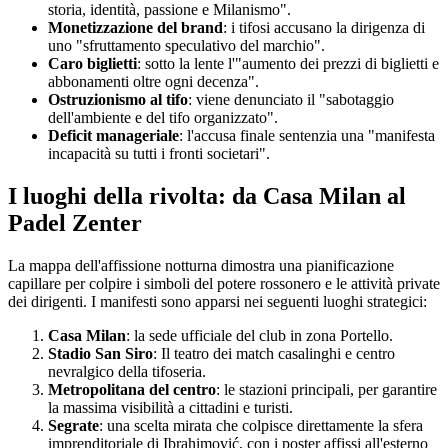
storia, identità, passione e Milanismo".
Monetizzazione del brand
: i tifosi accusano la dirigenza di
uno "sfruttamento speculativo del marchio".
Caro biglietti
: sotto la lente l'"aumento dei prezzi di biglietti e
abbonamenti oltre ogni decenza".
Ostruzionismo al tifo
: viene denunciato il "sabotaggio
dell'ambiente e del tifo organizzato".
Deficit manageriale
: l'accusa finale sentenzia una "manifesta
incapacità su tutti i fronti societari".
I luoghi della rivolta: da Casa Milan al
Padel Zenter
La mappa dell'affissione notturna dimostra una pianificazione
capillare per colpire i simboli del potere rossonero e le attività private
dei dirigenti. I manifesti sono apparsi nei seguenti luoghi strategici:
Casa Milan
: la sede ufficiale del club in zona Portello.
Stadio San Siro
: Il teatro dei match casalinghi e centro
nevralgico della tifoseria.
Metropolitana del centro
: le stazioni principali, per garantire
la massima visibilità a cittadini e turisti.
Segrate
: una scelta mirata che colpisce direttamente la sfera
imprenditoriale di Ibrahimović, con i poster affissi all'esterno