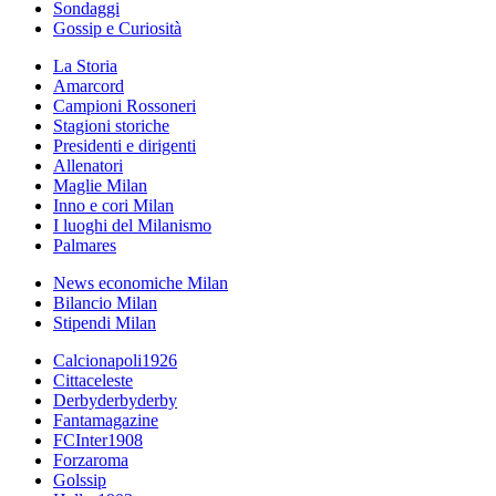
Sondaggi
Gossip e Curiosità
La Storia
Amarcord
Campioni Rossoneri
Stagioni storiche
Presidenti e dirigenti
Allenatori
Maglie Milan
Inno e cori Milan
I luoghi del Milanismo
Palmares
News economiche Milan
Bilancio Milan
Stipendi Milan
Calcionapoli1926
Cittaceleste
Derbyderbyderby
Fantamagazine
FCInter1908
Forzaroma
Golssip