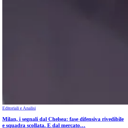
Editoriali e Analisi
Milan, i segnali dal Chelsea: fase difensiva rivedibile
e squadra scollata. E dal mercato…