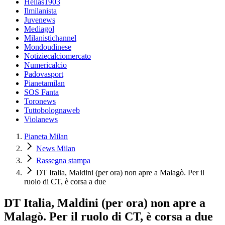
Hellas1903
Ilmilanista
Juvenews
Mediagol
Milanistichannel
Mondoudinese
Notiziecalciomercato
Numericalcio
Padovasport
Pianetamilan
SOS Fanta
Toronews
Tuttobolognaweb
Violanews
Pianeta Milan
News Milan
Rassegna stampa
DT Italia, Maldini (per ora) non apre a Malagò. Per il
ruolo di CT, è corsa a due
DT Italia, Maldini (per ora) non apre a
Malagò. Per il ruolo di CT, è corsa a due