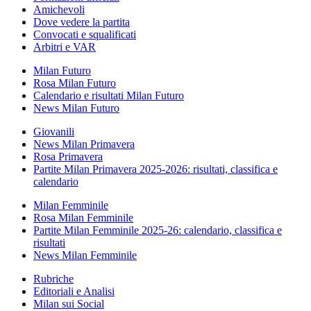
Amichevoli
Dove vedere la partita
Convocati e squalificati
Arbitri e VAR
Milan Futuro
Rosa Milan Futuro
Calendario e risultati Milan Futuro
News Milan Futuro
Giovanili
News Milan Primavera
Rosa Primavera
Partite Milan Primavera 2025-2026: risultati, classifica e
calendario
Milan Femminile
Rosa Milan Femminile
Partite Milan Femminile 2025-26: calendario, classifica e
risultati
News Milan Femminile
Rubriche
Editoriali e Analisi
Milan sui Social