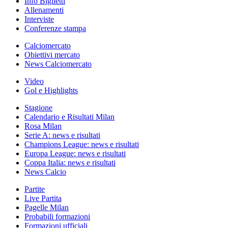
Info Biglietti
Allenamenti
Interviste
Conferenze stampa
Calciomercato
Obiettivi mercato
News Calciomercato
Video
Gol e Highlights
Stagione
Calendario e Risultati Milan
Rosa Milan
Serie A: news e risultati
Champions League: news e risultati
Europa League: news e risultati
Coppa Italia: news e risultati
News Calcio
Partite
Live Partita
Pagelle Milan
Probabili formazioni
Formazioni ufficiali