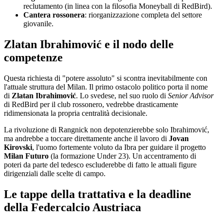
reclutamento (in linea con la filosofia Moneyball di RedBird).
Cantera rossonera
: riorganizzazione completa del settore
giovanile.
Zlatan Ibrahimović e il nodo delle
competenze
Questa richiesta di "potere assoluto" si scontra inevitabilmente con
l'attuale struttura del Milan. Il primo ostacolo politico porta il nome
di
Zlatan Ibrahimović
. Lo svedese, nel suo ruolo di
Senior Advisor
di RedBird per il club rossonero, vedrebbe drasticamente
ridimensionata la propria centralità decisionale.
La rivoluzione di Rangnick non depotenzierebbe solo Ibrahimović,
ma andrebbe a toccare direttamente anche il lavoro di
Jovan
Kirovski
, l'uomo fortemente voluto da Ibra per guidare il progetto
Milan Futuro
(la formazione Under 23). Un accentramento di
poteri da parte del tedesco escluderebbe di fatto le attuali figure
dirigenziali dalle scelte di campo.
Le tappe della trattativa e la deadline
della Federcalcio Austriaca