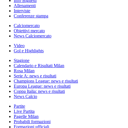
Info Biglietti
Allenamenti
Interviste
Conferenze stampa
Calciomercato
Obiettivi mercato
News Calciomercato
Video
Gol e Highlights
Stagione
Calendario e Risultati Milan
Rosa Milan
Serie A: news e risultati
Champions League: news e risultati
Europa League: news e risultati
Coppa Italia: news e risultati
News Calcio
Partite
Live Partita
Pagelle Milan
Probabili formazioni
Formazioni ufficiali