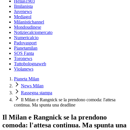
Hellas1903
Ilmilanista
Juvenews
Mediagol
Milanistichannel
Mondoudinese
Notiziecalciomercato
Numericalcio
Padovasport
Pianetamilan
SOS Fanta
Toronews
Tuttobolognaweb
Violanews
Pianeta Milan
News Milan
Rassegna stampa
Il Milan e Rangnick se la prendono comoda: l'attesa
continua. Ma spunta una deadline
Il Milan e Rangnick se la prendono
comoda: l'attesa continua. Ma spunta una