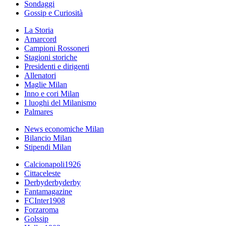
Sondaggi
Gossip e Curiosità
La Storia
Amarcord
Campioni Rossoneri
Stagioni storiche
Presidenti e dirigenti
Allenatori
Maglie Milan
Inno e cori Milan
I luoghi del Milanismo
Palmares
News economiche Milan
Bilancio Milan
Stipendi Milan
Calcionapoli1926
Cittaceleste
Derbyderbyderby
Fantamagazine
FCInter1908
Forzaroma
Golssip