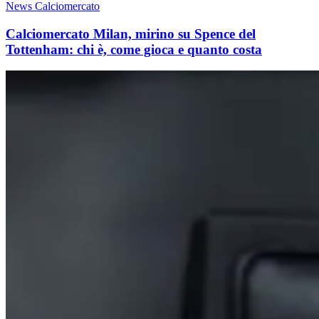
News Calciomercato
Calciomercato Milan, mirino su Spence del
Tottenham: chi è, come gioca e quanto costa