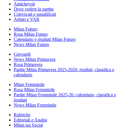
Amichevoli
Dove vedere la partita
Convocati e squalificati
Arbitri e VAR
Milan Futuro
Rosa Milan Futuro
Calendario e risultati Milan Futuro
News Milan Futuro
Giovanili
News Milan Primavera
Rosa Primavera
Partite Milan Primavera 2025-2026: risultati, classifica e
calendario
Milan Femminile
Rosa Milan Femminile
Partite Milan Femminile 2025-26: calendario, classifica e
risultati
News Milan Femminile
Rubriche
Editoriali e Analisi
Milan sui Social