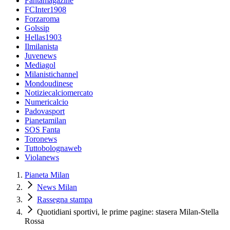
Fantamagazine
FCInter1908
Forzaroma
Golssip
Hellas1903
Ilmilanista
Juvenews
Mediagol
Milanistichannel
Mondoudinese
Notiziecalciomercato
Numericalcio
Padovasport
Pianetamilan
SOS Fanta
Toronews
Tuttobolognaweb
Violanews
Pianeta Milan
News Milan
Rassegna stampa
Quotidiani sportivi, le prime pagine: stasera Milan-Stella
Rossa