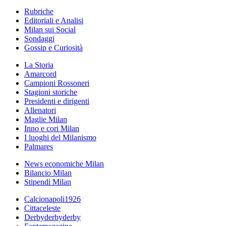
Rubriche
Editoriali e Analisi
Milan sui Social
Sondaggi
Gossip e Curiosità
La Storia
Amarcord
Campioni Rossoneri
Stagioni storiche
Presidenti e dirigenti
Allenatori
Maglie Milan
Inno e cori Milan
I luoghi del Milanismo
Palmares
News economiche Milan
Bilancio Milan
Stipendi Milan
Calcionapoli1926
Cittaceleste
Derbyderbyderby