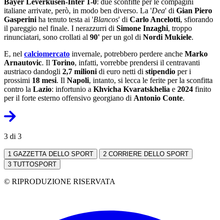
Bayer Leverkusen-Inter 1-0
: due sconfitte per le compagini
italiane arrivate, però, in modo ben diverso. La '
Dea
' di
Gian Piero
Gasperini
ha tenuto testa ai '
Blancos
' di
Carlo Ancelotti
, sfiorando
il pareggio nel finale. I nerazzurri di
Simone Inzaghi
, troppo
rinunciatari, sono crollati al
90'
per un gol di
Nordi Mukiele
.
E, nel
calciomercato
invernale, potrebbero perdere anche
Marko
Arnautovic
. Il
Torino
, infatti, vorrebbe prendersi il centravanti
austriaco dandogli
2,7 milioni
di euro netti di
stipendio
per i
prossimi
18 mesi
. Il
Napoli
, intanto, si lecca le ferite per la sconfitta
contro la
Lazio
: infortunio a
Khvicha Kvaratskhelia
e
2024
finito
per il forte esterno offensivo georgiano di
Antonio Conte
.
3 di 3
1
GAZZETTA DELLO SPORT
2
CORRIERE DELLO SPORT
3
TUTTOSPORT
© RIPRODUZIONE RISERVATA