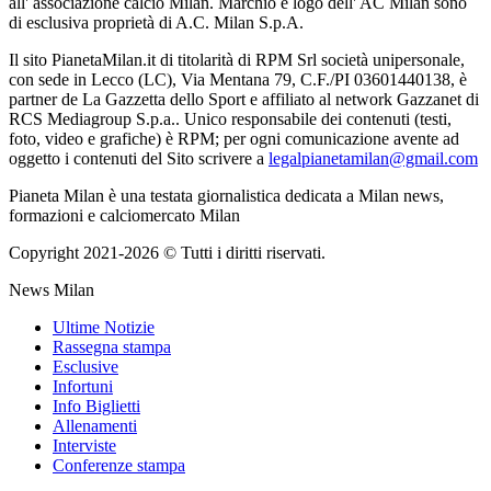
all' associazione calcio Milan. Marchio e logo dell' AC Milan sono
di esclusiva proprietà di A.C. Milan S.p.A.
Il sito PianetaMilan.it di titolarità di RPM Srl società unipersonale,
con sede in Lecco (LC), Via Mentana 79, C.F./PI 03601440138, è
partner de La Gazzetta dello Sport e affiliato al network Gazzanet di
RCS Mediagroup S.p.a.. Unico responsabile dei contenuti (testi,
foto, video e grafiche) è RPM; per ogni comunicazione avente ad
oggetto i contenuti del Sito scrivere a
legalpianetamilan@gmail.com
Pianeta Milan è una testata giornalistica dedicata a Milan news,
formazioni e calciomercato Milan
Copyright 2021-2026 © Tutti i diritti riservati.
News Milan
Ultime Notizie
Rassegna stampa
Esclusive
Infortuni
Info Biglietti
Allenamenti
Interviste
Conferenze stampa