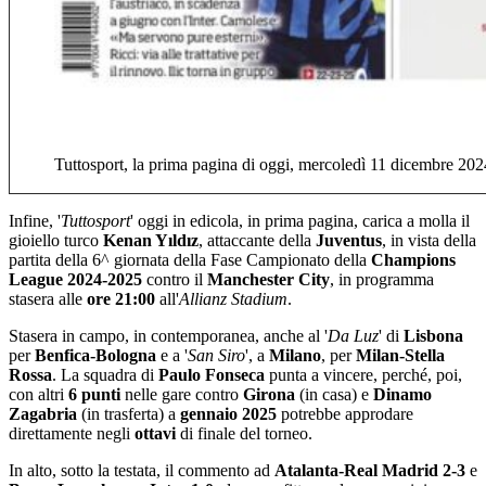
Tuttosport, la prima pagina di oggi, mercoledì 11 dicembre 202
Infine, '
Tuttosport
' oggi in edicola, in prima pagina, carica a molla il
gioiello turco
Kenan Yıldız
, attaccante della
Juventus
, in vista della
partita della 6^ giornata della Fase Campionato della
Champions
League 2024-2025
contro il
Manchester City
, in programma
stasera alle
ore 21:00
all'
Allianz Stadium
.
Stasera in campo, in contemporanea, anche al '
Da Luz
' di
Lisbona
per
Benfica-Bologna
e a '
San Siro
', a
Milano
, per
Milan-Stella
Rossa
. La squadra di
Paulo Fonseca
punta a vincere, perché, poi,
con altri
6 punti
nelle gare contro
Girona
(in casa) e
Dinamo
Zagabria
(in trasferta) a
gennaio 2025
potrebbe approdare
direttamente negli
ottavi
di finale del torneo.
In alto, sotto la testata, il commento ad
Atalanta-Real Madrid 2-3
e