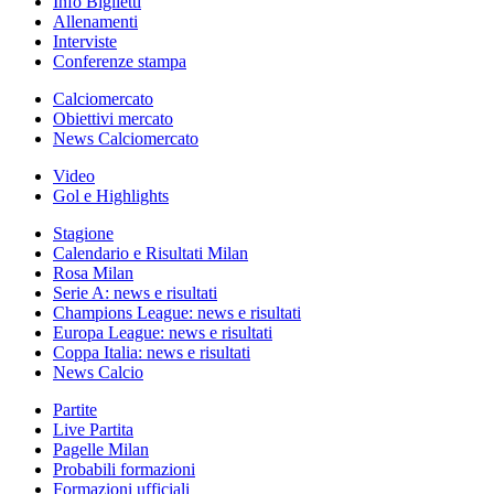
Info Biglietti
Allenamenti
Interviste
Conferenze stampa
Calciomercato
Obiettivi mercato
News Calciomercato
Video
Gol e Highlights
Stagione
Calendario e Risultati Milan
Rosa Milan
Serie A: news e risultati
Champions League: news e risultati
Europa League: news e risultati
Coppa Italia: news e risultati
News Calcio
Partite
Live Partita
Pagelle Milan
Probabili formazioni
Formazioni ufficiali