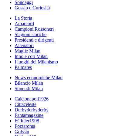
Sondaggi
Gossip e Curiosità
La Storia
Amarcord
Campioni Rossoneri
Stagioni storiche
Presidenti e dirigenti
Allenatori
Maglie Milan
Inno e cori Milan
I luoghi del Milanismo
Palmares
News economiche Milan
Bilancio Milan
Stipendi Milan
Calcionapoli1926
Cittaceleste
Derbyderbyderby
Fantamagazine
FCInter1908
Forzaroma
Golssip