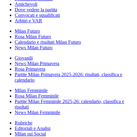
Amichevoli
Dove vedere la partita
Convocati e squalificati
Arbitri e VAR
Milan Futuro
Rosa Milan Futuro
Calendario e risultati Milan Futuro
News Milan Futuro
Giovanili
News Milan Primavera
Rosa Primavera
Partite Milan Primavera 2025-2026: risultati, classifica e
calendario
Milan Femminile
Rosa Milan Femminile
Partite Milan Femminile 2025-26: calendario, classifica e
risultati
News Milan Femminile
Rubriche
Editoriali e Analisi
Milan sui Social