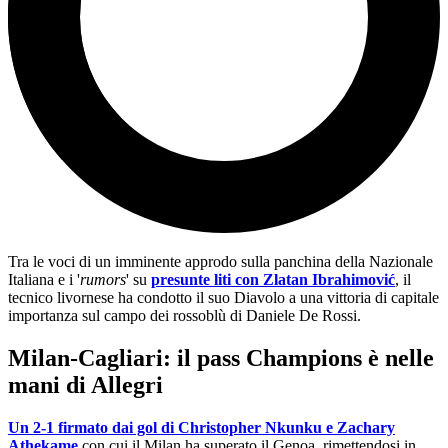
Tra le voci di un imminente approdo sulla panchina della Nazionale
Italiana e i '
rumors
' su
presunte liti con Zlatan Ibrahimović
, il
tecnico livornese ha condotto il suo Diavolo a una vittoria di capitale
importanza sul campo dei rossoblù di Daniele De Rossi.
Milan-Cagliari: il pass Champions è nelle
mani di Allegri
Un 2-1 firmato dai gol di Christopher Nkunku e Zachary
Athekame
con cui il Milan ha superato il Genoa, rimettendosi in