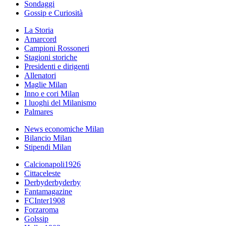
Sondaggi
Gossip e Curiosità
La Storia
Amarcord
Campioni Rossoneri
Stagioni storiche
Presidenti e dirigenti
Allenatori
Maglie Milan
Inno e cori Milan
I luoghi del Milanismo
Palmares
News economiche Milan
Bilancio Milan
Stipendi Milan
Calcionapoli1926
Cittaceleste
Derbyderbyderby
Fantamagazine
FCInter1908
Forzaroma
Golssip