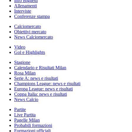
Info Biglietti
Allenamenti
Interviste
Conferenze stampa
Calciomercato
Obiettivi mercato
News Calciomercato
Video
Gol e Highlights
Stagione
Calendario e Risultati Milan
Rosa Milan
Serie A: news e risultati
Champions League: news e risultati
Europa League: news e risultati
Coppa Italia: news e risultati
News Calcio
Partite
Live Partita
Pagelle Milan
Probabili formazioni
Formazioni ufficiali