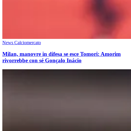
News Calciomercato
Milan, manovre in difesa se esce Tomori: Amorim
rivorrebbe con sé Gonçalo Inácio