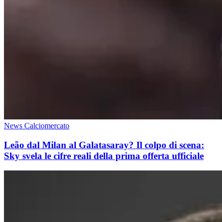
News Calciomercato
Leão dal Milan al Galatasaray? Il colpo di scena:
Sky svela le cifre reali della prima offerta ufficiale