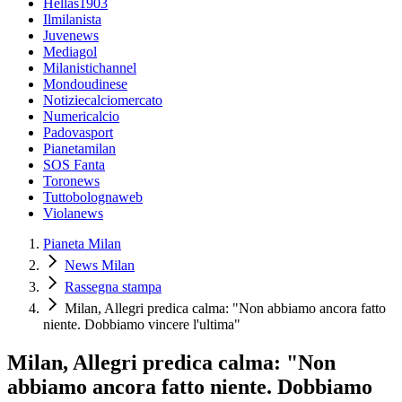
Hellas1903
Ilmilanista
Juvenews
Mediagol
Milanistichannel
Mondoudinese
Notiziecalciomercato
Numericalcio
Padovasport
Pianetamilan
SOS Fanta
Toronews
Tuttobolognaweb
Violanews
Pianeta Milan
News Milan
Rassegna stampa
Milan, Allegri predica calma: "Non abbiamo ancora fatto
niente. Dobbiamo vincere l'ultima"
Milan, Allegri predica calma: "Non
abbiamo ancora fatto niente. Dobbiamo