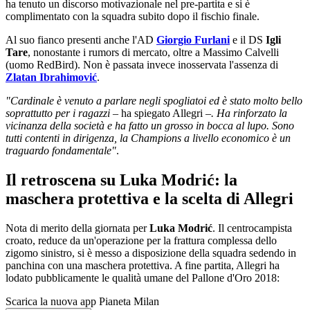
ha tenuto un discorso motivazionale nel pre-partita e si è
complimentato con la squadra subito dopo il fischio finale.
Al suo fianco presenti anche l'AD
Giorgio Furlani
e il DS
Igli
Tare
, nonostante i rumors di mercato, oltre a Massimo Calvelli
(uomo RedBird). Non è passata invece inosservata l'assenza di
Zlatan Ibrahimović
.
"Cardinale è venuto a parlare negli spogliatoi ed è stato molto bello
soprattutto per i ragazzi –
ha spiegato Allegri
–. Ha rinforzato la
vicinanza della società e ha fatto un grosso in bocca al lupo. Sono
tutti contenti in dirigenza, la Champions a livello economico è un
traguardo fondamentale"
.
Il retroscena su Luka Modrić: la
maschera protettiva e la scelta di Allegri
Nota di merito della giornata per
Luka Modrić
. Il centrocampista
croato, reduce da un'operazione per la frattura complessa dello
zigomo sinistro, si è messo a disposizione della squadra sedendo in
panchina con una maschera protettiva. A fine partita, Allegri ha
lodato pubblicamente le qualità umane del Pallone d'Oro 2018:
Scarica la nuova app Pianeta Milan