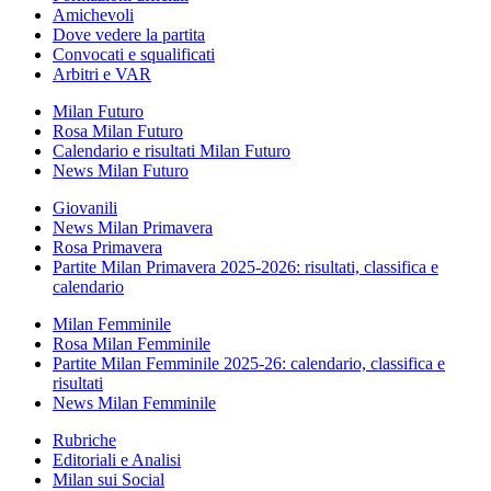
Amichevoli
Dove vedere la partita
Convocati e squalificati
Arbitri e VAR
Milan Futuro
Rosa Milan Futuro
Calendario e risultati Milan Futuro
News Milan Futuro
Giovanili
News Milan Primavera
Rosa Primavera
Partite Milan Primavera 2025-2026: risultati, classifica e
calendario
Milan Femminile
Rosa Milan Femminile
Partite Milan Femminile 2025-26: calendario, classifica e
risultati
News Milan Femminile
Rubriche
Editoriali e Analisi
Milan sui Social