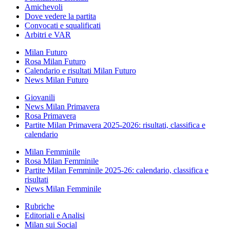
Amichevoli
Dove vedere la partita
Convocati e squalificati
Arbitri e VAR
Milan Futuro
Rosa Milan Futuro
Calendario e risultati Milan Futuro
News Milan Futuro
Giovanili
News Milan Primavera
Rosa Primavera
Partite Milan Primavera 2025-2026: risultati, classifica e
calendario
Milan Femminile
Rosa Milan Femminile
Partite Milan Femminile 2025-26: calendario, classifica e
risultati
News Milan Femminile
Rubriche
Editoriali e Analisi
Milan sui Social