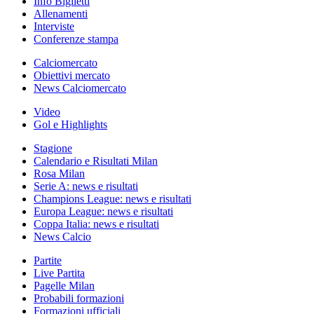
Info Biglietti
Allenamenti
Interviste
Conferenze stampa
Calciomercato
Obiettivi mercato
News Calciomercato
Video
Gol e Highlights
Stagione
Calendario e Risultati Milan
Rosa Milan
Serie A: news e risultati
Champions League: news e risultati
Europa League: news e risultati
Coppa Italia: news e risultati
News Calcio
Partite
Live Partita
Pagelle Milan
Probabili formazioni
Formazioni ufficiali