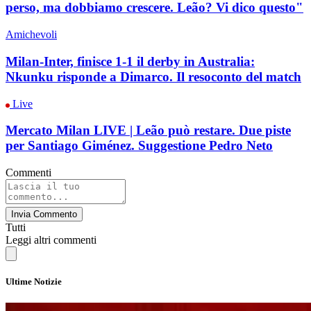
perso, ma dobbiamo crescere. Leão? Vi dico questo"
Amichevoli
Milan-Inter, finisce 1-1 il derby in Australia:
Nkunku risponde a Dimarco. Il resoconto del match
Live
Mercato Milan LIVE | Leão può restare. Due piste
per Santiago Giménez. Suggestione Pedro Neto
Commenti
Invia Commento
Tutti
Leggi altri commenti
Ultime Notizie