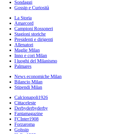
Sondaggi
Gossip e Curiosità
La Storia
Amarcord
Campioni Rossoneri
Stagioni storiche
Presidenti e dirigenti
Allenatori
Maglie Milan
Inno e cori Milan
I luoghi del Milanismo
Palmares
News economiche Milan
Bilancio Milan
Stipendi Milan
Calcionapoli1926
Cittaceleste
Derbyderbyderby
Fantamagazine
FCInter1908
Forzaroma
Golssip