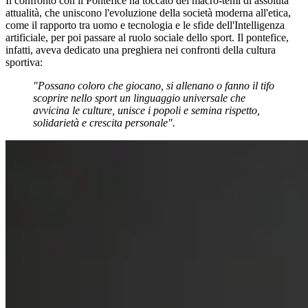
Il confronto con il Pontefice ha toccato dei macro-temi di assoluta
attualità, che uniscono l'evoluzione della società moderna all'etica,
come il rapporto tra uomo e tecnologia e le sfide dell'Intelligenza
artificiale, per poi passare al ruolo sociale dello sport. Il pontefice,
infatti, aveva dedicato una preghiera nei confronti della cultura
sportiva:
"Possano coloro che giocano, si allenano o fanno il tifo
scoprire nello sport un linguaggio universale che
avvicina le culture, unisce i popoli e semina rispetto,
solidarietà e crescita personale".