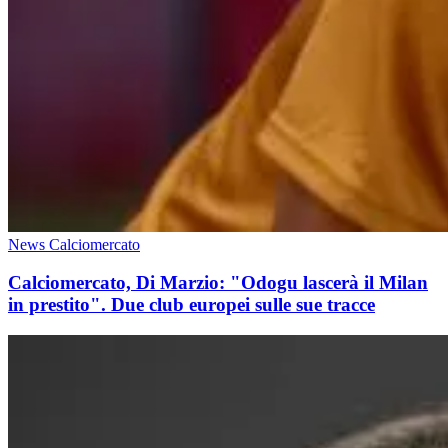
News Calciomercato
Calciomercato, Di Marzio: "Odogu lascerà il Milan
in prestito". Due club europei sulle sue tracce