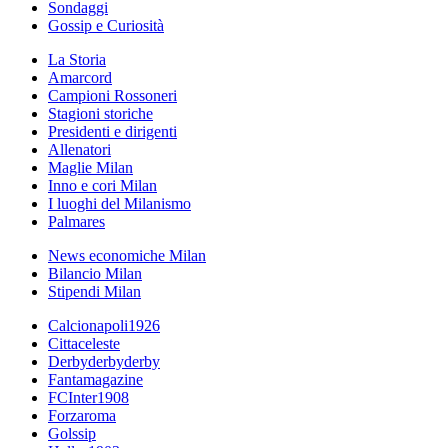
Sondaggi
Gossip e Curiosità
La Storia
Amarcord
Campioni Rossoneri
Stagioni storiche
Presidenti e dirigenti
Allenatori
Maglie Milan
Inno e cori Milan
I luoghi del Milanismo
Palmares
News economiche Milan
Bilancio Milan
Stipendi Milan
Calcionapoli1926
Cittaceleste
Derbyderbyderby
Fantamagazine
FCInter1908
Forzaroma
Golssip