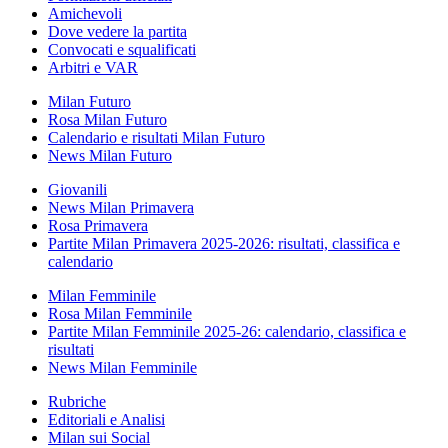
Amichevoli
Dove vedere la partita
Convocati e squalificati
Arbitri e VAR
Milan Futuro
Rosa Milan Futuro
Calendario e risultati Milan Futuro
News Milan Futuro
Giovanili
News Milan Primavera
Rosa Primavera
Partite Milan Primavera 2025-2026: risultati, classifica e
calendario
Milan Femminile
Rosa Milan Femminile
Partite Milan Femminile 2025-26: calendario, classifica e
risultati
News Milan Femminile
Rubriche
Editoriali e Analisi
Milan sui Social