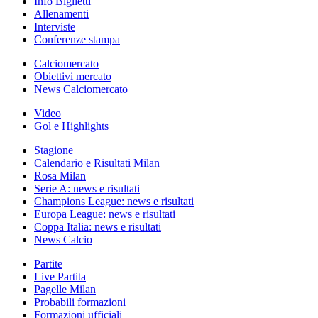
Info Biglietti
Allenamenti
Interviste
Conferenze stampa
Calciomercato
Obiettivi mercato
News Calciomercato
Video
Gol e Highlights
Stagione
Calendario e Risultati Milan
Rosa Milan
Serie A: news e risultati
Champions League: news e risultati
Europa League: news e risultati
Coppa Italia: news e risultati
News Calcio
Partite
Live Partita
Pagelle Milan
Probabili formazioni
Formazioni ufficiali