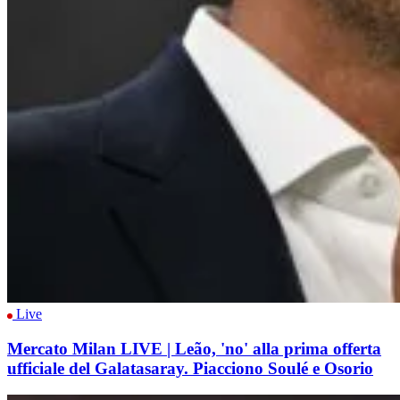
Live
Mercato Milan LIVE | Leão, 'no' alla prima offerta
ufficiale del Galatasaray. Piacciono Soulé e Osorio