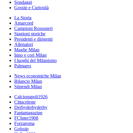
Sondaggi
Gossip e Curiosità
La Storia
Amarcord
Campioni Rossoneri
Stagioni storiche
Presidenti e dirigenti
Allenatori
Maglie Milan
Inno e cori Milan
I luoghi del Milanismo
Palmares
News economiche Milan
Bilancio Milan
Stipendi Milan
Calcionapoli1926
Cittaceleste
Derbyderbyderby
Fantamagazine
FCInter1908
Forzaroma
Golssip