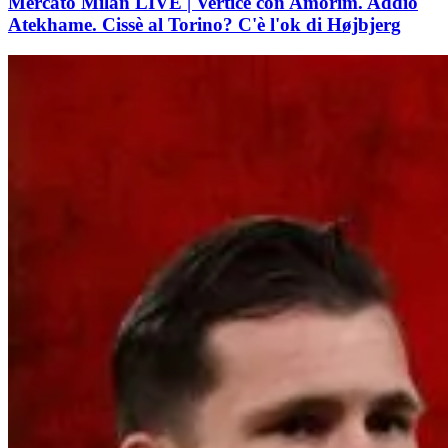
Mercato Milan LIVE | Vertice con Amorim. Addio
Atekhame. Cissè al Torino? C'è l'ok di Højbjerg