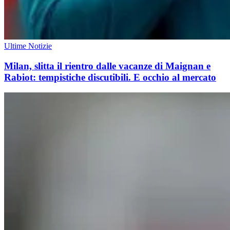
Ultime Notizie
Milan, slitta il rientro dalle vacanze di Maignan e
Rabiot: tempistiche discutibili. E occhio al mercato