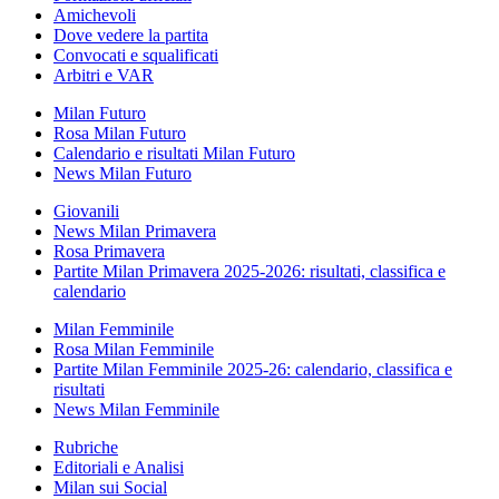
Amichevoli
Dove vedere la partita
Convocati e squalificati
Arbitri e VAR
Milan Futuro
Rosa Milan Futuro
Calendario e risultati Milan Futuro
News Milan Futuro
Giovanili
News Milan Primavera
Rosa Primavera
Partite Milan Primavera 2025-2026: risultati, classifica e
calendario
Milan Femminile
Rosa Milan Femminile
Partite Milan Femminile 2025-26: calendario, classifica e
risultati
News Milan Femminile
Rubriche
Editoriali e Analisi
Milan sui Social