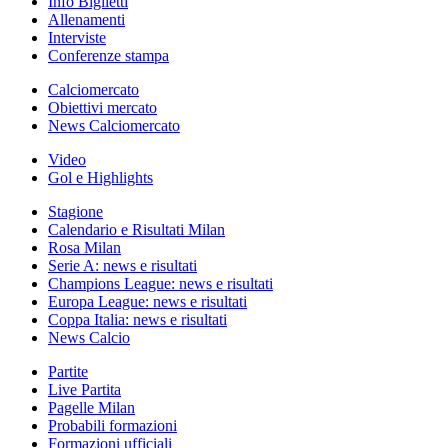
Info Biglietti
Allenamenti
Interviste
Conferenze stampa
Calciomercato
Obiettivi mercato
News Calciomercato
Video
Gol e Highlights
Stagione
Calendario e Risultati Milan
Rosa Milan
Serie A: news e risultati
Champions League: news e risultati
Europa League: news e risultati
Coppa Italia: news e risultati
News Calcio
Partite
Live Partita
Pagelle Milan
Probabili formazioni
Formazioni ufficiali