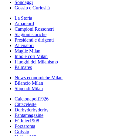
Sondaggi
Gossip e Curiosità
La Storia
Amarcord
Campioni Rossoneri
Stagioni storiche
Presidenti e dirigenti
Allenatori
Maglie Milan
Inno e cori Milan
I luoghi del Milanismo
Palmares
News economiche Milan
Bilancio Milan
Stipendi Milan
Calcionapoli1926
Cittaceleste
Derbyderbyderby
Fantamagazine
FCInter1908
Forzaroma
Golssip