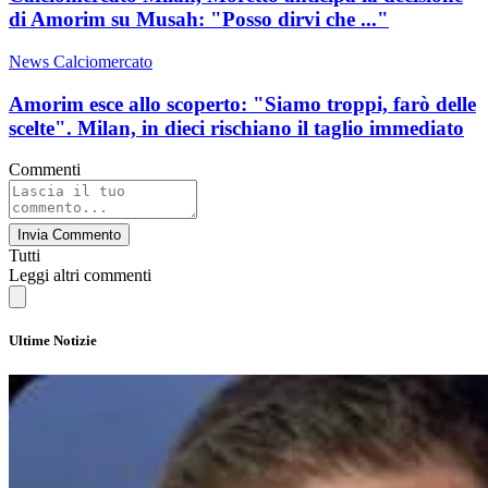
di Amorim su Musah: "Posso dirvi che ..."
News Calciomercato
Amorim esce allo scoperto: "Siamo troppi, farò delle
scelte". Milan, in dieci rischiano il taglio immediato
Commenti
Invia Commento
Tutti
Leggi altri commenti
Ultime Notizie