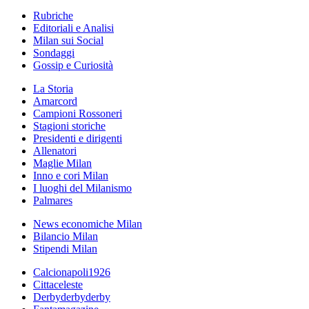
Rubriche
Editoriali e Analisi
Milan sui Social
Sondaggi
Gossip e Curiosità
La Storia
Amarcord
Campioni Rossoneri
Stagioni storiche
Presidenti e dirigenti
Allenatori
Maglie Milan
Inno e cori Milan
I luoghi del Milanismo
Palmares
News economiche Milan
Bilancio Milan
Stipendi Milan
Calcionapoli1926
Cittaceleste
Derbyderbyderby