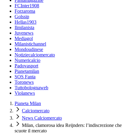
Fantamagazine
FCInter1908
Forzaroma
Golssip
Hellas1903
Ilmilanista
Juvenews
Mediagol
Milanistichannel
Mondoudinese
Notiziecalciomercato
Numericalcio
Padovasport
Pianetamilan
SOS Fanta
Toronews
Tuttobolognaweb
Violanews
Pianeta Milan
Calciomercato
News Calciomercato
Milan, clamorosa idea Reijnders: l’indiscrezione che
scuote il mercato