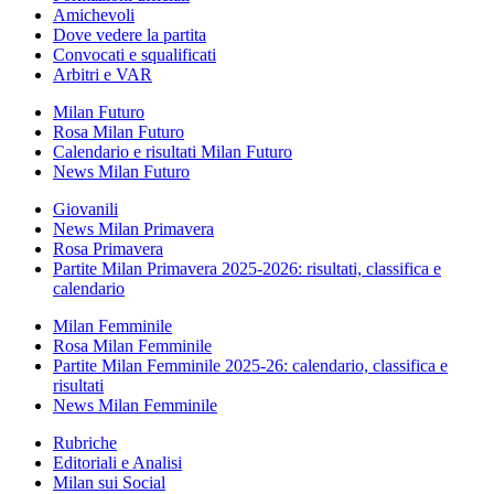
Amichevoli
Dove vedere la partita
Convocati e squalificati
Arbitri e VAR
Milan Futuro
Rosa Milan Futuro
Calendario e risultati Milan Futuro
News Milan Futuro
Giovanili
News Milan Primavera
Rosa Primavera
Partite Milan Primavera 2025-2026: risultati, classifica e
calendario
Milan Femminile
Rosa Milan Femminile
Partite Milan Femminile 2025-26: calendario, classifica e
risultati
News Milan Femminile
Rubriche
Editoriali e Analisi
Milan sui Social