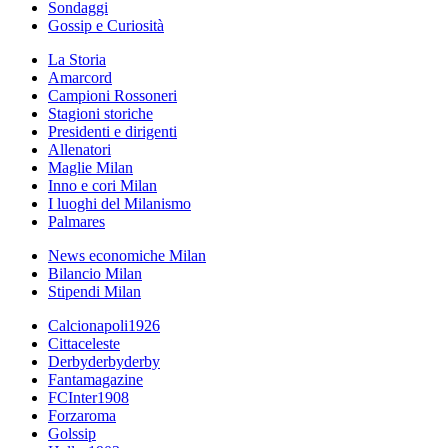
Sondaggi
Gossip e Curiosità
La Storia
Amarcord
Campioni Rossoneri
Stagioni storiche
Presidenti e dirigenti
Allenatori
Maglie Milan
Inno e cori Milan
I luoghi del Milanismo
Palmares
News economiche Milan
Bilancio Milan
Stipendi Milan
Calcionapoli1926
Cittaceleste
Derbyderbyderby
Fantamagazine
FCInter1908
Forzaroma
Golssip