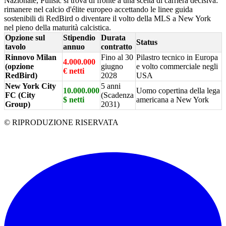
Nazionale, Pulisic si trova di fronte a una scelta di carriera decisiva:
rimanere nel calcio d'élite europeo accettando le linee guida
sostenibili di RedBird o diventare il volto della MLS a New York
nel pieno della maturità calcistica.
Opzione sul
Stipendio
Durata
Status
tavolo
annuo
contratto
Rinnovo Milan
Fino al 30
Pilastro tecnico in Europa
4.000.000
(opzione
giugno
e volto commerciale negli
€ netti
RedBird)
2028
USA
New York City
5 anni
10.000.000
Uomo copertina della lega
FC (City
(Scadenza
$ netti
americana a New York
Group)
2031)
© RIPRODUZIONE RISERVATA