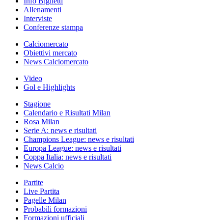
Info Biglietti
Allenamenti
Interviste
Conferenze stampa
Calciomercato
Obiettivi mercato
News Calciomercato
Video
Gol e Highlights
Stagione
Calendario e Risultati Milan
Rosa Milan
Serie A: news e risultati
Champions League: news e risultati
Europa League: news e risultati
Coppa Italia: news e risultati
News Calcio
Partite
Live Partita
Pagelle Milan
Probabili formazioni
Formazioni ufficiali