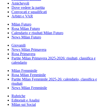
Amichevoli
Dove vedere la partita
Convocati e squalificati
Arbitri e VAR
Milan Futuro
Rosa Milan Futuro
Calendario e risultati Milan Futuro
News Milan Futuro
Giovanili
News Milan Primavera
Rosa Primavera
Partite Milan Primavera 2025-2026: risultati, classifica e
calendario
Milan Femminile
Rosa Milan Femminile
Partite Milan Femminile 2025-26: calendario, classifica e
risultati
News Milan Femminile
Rubriche
Editoriali e Analisi
Milan sui Social