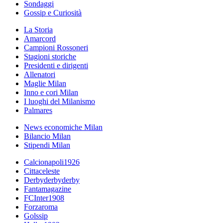
Sondaggi
Gossip e Curiosità
La Storia
Amarcord
Campioni Rossoneri
Stagioni storiche
Presidenti e dirigenti
Allenatori
Maglie Milan
Inno e cori Milan
I luoghi del Milanismo
Palmares
News economiche Milan
Bilancio Milan
Stipendi Milan
Calcionapoli1926
Cittaceleste
Derbyderbyderby
Fantamagazine
FCInter1908
Forzaroma
Golssip