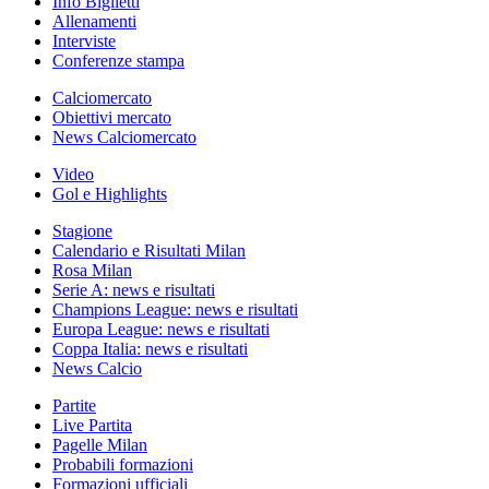
Info Biglietti
Allenamenti
Interviste
Conferenze stampa
Calciomercato
Obiettivi mercato
News Calciomercato
Video
Gol e Highlights
Stagione
Calendario e Risultati Milan
Rosa Milan
Serie A: news e risultati
Champions League: news e risultati
Europa League: news e risultati
Coppa Italia: news e risultati
News Calcio
Partite
Live Partita
Pagelle Milan
Probabili formazioni
Formazioni ufficiali