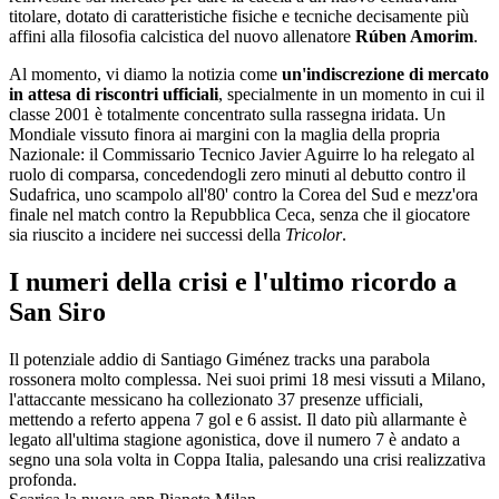
titolare, dotato di caratteristiche fisiche e tecniche decisamente più
affini alla filosofia calcistica del nuovo allenatore
Rúben Amorim
.
Al momento, vi diamo la notizia come
un'indiscrezione di mercato
in attesa di riscontri ufficiali
, specialmente in un momento in cui il
classe 2001 è totalmente concentrato sulla rassegna iridata. Un
Mondiale vissuto finora ai margini con la maglia della propria
Nazionale: il Commissario Tecnico Javier Aguirre lo ha relegato al
ruolo di comparsa, concedendogli zero minuti al debutto contro il
Sudafrica, uno scampolo all'80' contro la Corea del Sud e mezz'ora
finale nel match contro la Repubblica Ceca, senza che il giocatore
sia riuscito a incidere nei successi della
Tricolor
.
I numeri della crisi e l'ultimo ricordo a
San Siro
Il potenziale addio di Santiago Giménez tracks una parabola
rossonera molto complessa. Nei suoi primi 18 mesi vissuti a Milano,
l'attaccante messicano ha collezionato 37 presenze ufficiali,
mettendo a referto appena 7 gol e 6 assist. Il dato più allarmante è
legato all'ultima stagione agonistica, dove il numero 7 è andato a
segno una sola volta in Coppa Italia, palesando una crisi realizzativa
profonda.