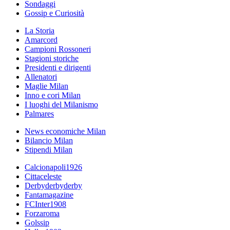
Sondaggi
Gossip e Curiosità
La Storia
Amarcord
Campioni Rossoneri
Stagioni storiche
Presidenti e dirigenti
Allenatori
Maglie Milan
Inno e cori Milan
I luoghi del Milanismo
Palmares
News economiche Milan
Bilancio Milan
Stipendi Milan
Calcionapoli1926
Cittaceleste
Derbyderbyderby
Fantamagazine
FCInter1908
Forzaroma
Golssip