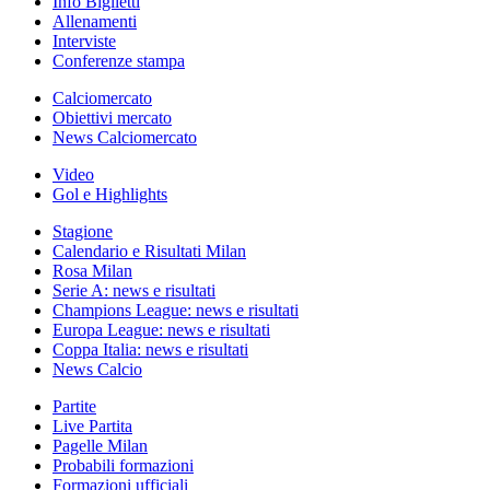
Info Biglietti
Allenamenti
Interviste
Conferenze stampa
Calciomercato
Obiettivi mercato
News Calciomercato
Video
Gol e Highlights
Stagione
Calendario e Risultati Milan
Rosa Milan
Serie A: news e risultati
Champions League: news e risultati
Europa League: news e risultati
Coppa Italia: news e risultati
News Calcio
Partite
Live Partita
Pagelle Milan
Probabili formazioni
Formazioni ufficiali