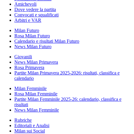
Amichevoli
Dove vedere la partita
Convocati e squalificati
Arbitri e VAR
Milan Futuro
Rosa Milan Futuro
Calendario e risultati Milan Futuro
News Milan Futuro
Giovanili
News Milan Primavera
Rosa Primavera
Partite Milan Primavera 2025-2026: risultati, classifica e
calendario
Milan Femminile
Rosa Milan Femminile
Partite Milan Femminile 2025-26: calendario, classifica e
risultati
News Milan Femminile
Rubriche
Editoriali e Analisi
Milan sui Social