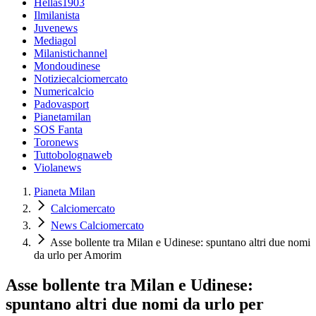
Hellas1903
Ilmilanista
Juvenews
Mediagol
Milanistichannel
Mondoudinese
Notiziecalciomercato
Numericalcio
Padovasport
Pianetamilan
SOS Fanta
Toronews
Tuttobolognaweb
Violanews
Pianeta Milan
Calciomercato
News Calciomercato
Asse bollente tra Milan e Udinese: spuntano altri due nomi
da urlo per Amorim
Asse bollente tra Milan e Udinese:
spuntano altri due nomi da urlo per