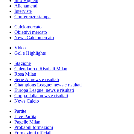
Info Biglietti
Allenamenti
Interviste
Conferenze stampa
Calciomercato
Obiettivi mercato
News Calciomercato
Video
Gol e Highlights
Stagione
Calendario e Risultati Milan
Rosa Milan
Serie A: news e risultati
Champions League: news e risultati
Europa League: news e risultati
Coppa Italia: news e risultati
News Calcio
Partite
Live Partita
Pagelle Milan
Probabili formazioni
Formazioni ufficiali