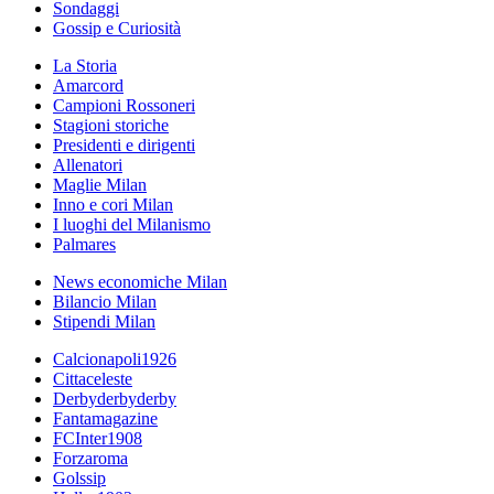
Sondaggi
Gossip e Curiosità
La Storia
Amarcord
Campioni Rossoneri
Stagioni storiche
Presidenti e dirigenti
Allenatori
Maglie Milan
Inno e cori Milan
I luoghi del Milanismo
Palmares
News economiche Milan
Bilancio Milan
Stipendi Milan
Calcionapoli1926
Cittaceleste
Derbyderbyderby
Fantamagazine
FCInter1908
Forzaroma
Golssip