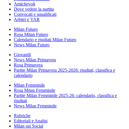
Amichevoli
Dove vedere la partita
Convocati e squalificati
Arbitri e VAR
Milan Futuro
Rosa Milan Futuro
Calendario e risultati Milan Futuro
News Milan Futuro
Giovanili
News Milan Primavera
Rosa Primavera
Partite Milan Primavera 2025-2026: risultati, classifica e
calendario
Milan Femminile
Rosa Milan Femminile
Partite Milan Femminile 2025-26: calendario, classifica e
risultati
News Milan Femminile
Rubriche
Editoriali e Analisi
Milan sui Social