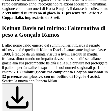
l'arco dell'ultimo anno, raccogliendo relazioni eccellenti: nell'ultima
stagione con i bianconeri di Kosta Runjaić, il danese ha collezionato
2.599 minuti sul terreno di gioco in 31 presenze tra Serie A e
Coppa Italia, impreziositi da 3 reti
.
Keinan Davis nel mirino: l'alternativa di
peso a Gonçalo Ramos
L'altro nome caldo emerso dal summit di ieri riguarda il reparto
offensivo ed è quello di
Keinan Davis
. L'attaccante inglese, classe
1998, è reduce da un'annata vissuta a livelli assoluti in maglia
friulana, dimostrando un impatto devastante sulle difese italiane
grazie alla sua prorompente fisicità e alla sua bravura nel proteggere
il pallone per far salire la squadra. I suoi numeri stagionali parlano
chiaro:
2.169 minuti giocati tra campionato e coppa nazionale in
32 presenze complessive, con un bottino di 10 gol e 4 assist
.
Scarica la nuova app Pianeta Milan