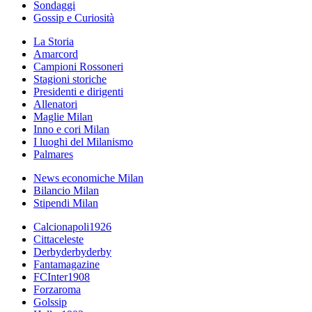
Sondaggi
Gossip e Curiosità
La Storia
Amarcord
Campioni Rossoneri
Stagioni storiche
Presidenti e dirigenti
Allenatori
Maglie Milan
Inno e cori Milan
I luoghi del Milanismo
Palmares
News economiche Milan
Bilancio Milan
Stipendi Milan
Calcionapoli1926
Cittaceleste
Derbyderbyderby
Fantamagazine
FCInter1908
Forzaroma
Golssip