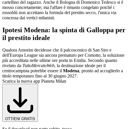
cartellino del ragazzo. Anche il Bologna di Domenico Tedesco si è
mosso concretamente, ma l'affare è rimasto congelato poiché i
rossoblù non accettano la formula del prestito secco, l'unica via
concessa dai vertici milanisti.
Ipotesi Modena: la spinta di Galloppa per
il prestito ideale
Qualora Amorim decidesse che il palcoscenico di San Siro e
dell'Europa League sia ancora prematuro per Comotto, la soluzione
più accreditata nelle ultime ore porta in Emilia. Secondo quanto
rivelato da
TuttoMercatoWeb
, la destinazione ideale per il
centrocampista potrebbe essere il
Modena
, pronto ad accoglierlo a
titolo temporaneo fino al 30 giugno 2027.
Scarica la nuova app Pianeta Milan
OTTIENI GRATIS
Se il download non parte subito, tocca