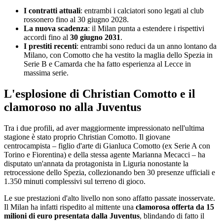
I contratti attuali
: entrambi i calciatori sono legati al club
rossonero fino al 30 giugno 2028.
La nuova scadenza
: il Milan punta a estendere i rispettivi
accordi fino al
30 giugno 2031
.
I prestiti recenti
: entrambi sono reduci da un anno lontano da
Milano, con Comotto che ha vestito la maglia dello Spezia in
Serie B e Camarda che ha fatto esperienza al Lecce in
massima serie.
L'esplosione di Christian Comotto e il
clamoroso no alla Juventus
Tra i due profili, ad aver maggiormente impressionato nell'ultima
stagione è stato proprio Christian Comotto. Il giovane
centrocampista – figlio d'arte di Gianluca Comotto (ex Serie A con
Torino e Fiorentina) e della stessa agente Marianna Mecacci – ha
disputato un'annata da protagonista in Liguria nonostante la
retrocessione dello Spezia, collezionando ben 30 presenze ufficiali e
1.350 minuti complessivi sul terreno di gioco.
Le sue prestazioni d'alto livello non sono affatto passate inosservate.
Il Milan ha infatti rispedito al mittente una
clamorosa offerta da 15
milioni di euro presentata dalla Juventus
, blindando di fatto il