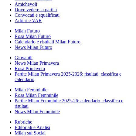
Amichevoli
Dove vedere la partita
Convocati e squalificati
Arbitri e VAR
Milan Futuro
Rosa Milan Futuro
Calendario e risultati Milan Futuro
News Milan Futuro
Giovanili
News Milan Primavera
Rosa Primavera
Partite Milan Primavera 2025-2026: risultati, classifica e
calendario
Milan Femminile
Rosa Milan Femminile
Partite Milan Femminile 2025-26: calendario, classifica e
risultati
News Milan Femminile
Rubriche
Editoriali e Analisi
Milan sui Social