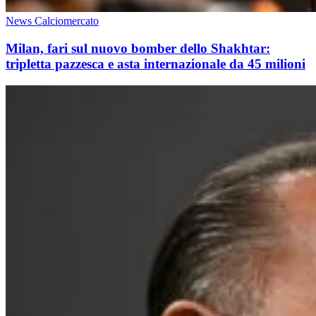
News Calciomercato
Milan, fari sul nuovo bomber dello Shakhtar:
tripletta pazzesca e asta internazionale da 45 milioni