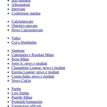
Info Biglietti
Allenamenti
Interviste
Conferenze stampa
Calciomercato
Obiettivi mercato
News Calciomercato
Video
Gol e Highlights
Stagione
Calendario e Risultati Milan
Rosa Milan
Serie A: news e risultati
Champions League: news e risultati
Europa League: news e risultati
Coppa Italia: news e risultati
News Calcio
Partite
Live Partita
Pagelle Milan
Probabili formazioni
Formazioni ufficiali