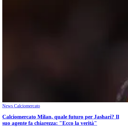
News Calciomercato
Calciomercato Milan, quale futuro per Jashari? Il
suo agente fa chiarezza: "Ecco la verità"