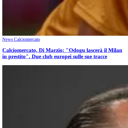
News Calciomercato
Calciomercato, Di Marzio: "Odogu lascerà il Milan
in prestito". Due club europei sulle sue tracce