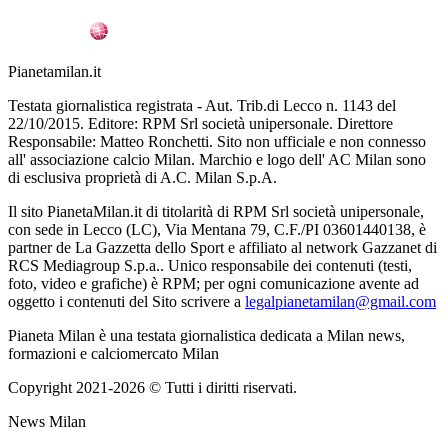
Pianetamilan.it
Testata giornalistica registrata - Aut. Trib.di Lecco n. 1143 del
22/10/2015. Editore: RPM Srl società unipersonale. Direttore
Responsabile: Matteo Ronchetti. Sito non ufficiale e non connesso
all' associazione calcio Milan. Marchio e logo dell' AC Milan sono
di esclusiva proprietà di A.C. Milan S.p.A.
Il sito PianetaMilan.it di titolarità di RPM Srl società unipersonale,
con sede in Lecco (LC), Via Mentana 79, C.F./PI 03601440138, è
partner de La Gazzetta dello Sport e affiliato al network Gazzanet di
RCS Mediagroup S.p.a.. Unico responsabile dei contenuti (testi,
foto, video e grafiche) è RPM; per ogni comunicazione avente ad
oggetto i contenuti del Sito scrivere a
legalpianetamilan@gmail.com
Pianeta Milan è una testata giornalistica dedicata a Milan news,
formazioni e calciomercato Milan
Copyright 2021-2026 © Tutti i diritti riservati.
News Milan