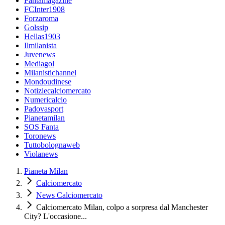
Fantamagazine
FCInter1908
Forzaroma
Golssip
Hellas1903
Ilmilanista
Juvenews
Mediagol
Milanistichannel
Mondoudinese
Notiziecalciomercato
Numericalcio
Padovasport
Pianetamilan
SOS Fanta
Toronews
Tuttobolognaweb
Violanews
Pianeta Milan
Calciomercato
News Calciomercato
Calciomercato Milan, colpo a sorpresa dal Manchester
City? L'occasione...