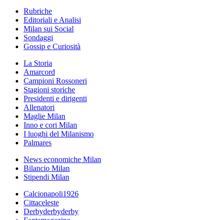
Rubriche
Editoriali e Analisi
Milan sui Social
Sondaggi
Gossip e Curiosità
La Storia
Amarcord
Campioni Rossoneri
Stagioni storiche
Presidenti e dirigenti
Allenatori
Maglie Milan
Inno e cori Milan
I luoghi del Milanismo
Palmares
News economiche Milan
Bilancio Milan
Stipendi Milan
Calcionapoli1926
Cittaceleste
Derbyderbyderby