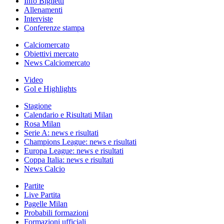
Info Biglietti
Allenamenti
Interviste
Conferenze stampa
Calciomercato
Obiettivi mercato
News Calciomercato
Video
Gol e Highlights
Stagione
Calendario e Risultati Milan
Rosa Milan
Serie A: news e risultati
Champions League: news e risultati
Europa League: news e risultati
Coppa Italia: news e risultati
News Calcio
Partite
Live Partita
Pagelle Milan
Probabili formazioni
Formazioni ufficiali