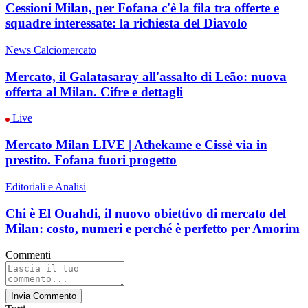
Cessioni Milan, per Fofana c'è la fila tra offerte e
squadre interessate: la richiesta del Diavolo
News Calciomercato
Mercato, il Galatasaray all'assalto di Leão: nuova
offerta al Milan. Cifre e dettagli
Live
Mercato Milan LIVE | Athekame e Cissè via in
prestito. Fofana fuori progetto
Editoriali e Analisi
Chi è El Ouahdi, il nuovo obiettivo di mercato del
Milan: costo, numeri e perché è perfetto per Amorim
Commenti
Invia Commento