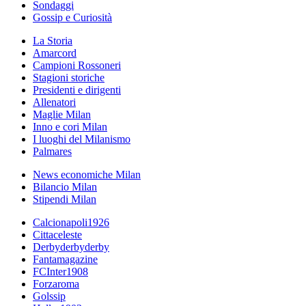
Sondaggi
Gossip e Curiosità
La Storia
Amarcord
Campioni Rossoneri
Stagioni storiche
Presidenti e dirigenti
Allenatori
Maglie Milan
Inno e cori Milan
I luoghi del Milanismo
Palmares
News economiche Milan
Bilancio Milan
Stipendi Milan
Calcionapoli1926
Cittaceleste
Derbyderbyderby
Fantamagazine
FCInter1908
Forzaroma
Golssip