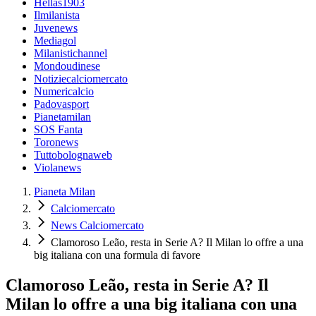
Hellas1903
Ilmilanista
Juvenews
Mediagol
Milanistichannel
Mondoudinese
Notiziecalciomercato
Numericalcio
Padovasport
Pianetamilan
SOS Fanta
Toronews
Tuttobolognaweb
Violanews
Pianeta Milan
Calciomercato
News Calciomercato
Clamoroso Leão, resta in Serie A? Il Milan lo offre a una
big italiana con una formula di favore
Clamoroso Leão, resta in Serie A? Il
Milan lo offre a una big italiana con una