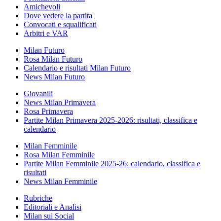
Amichevoli
Dove vedere la partita
Convocati e squalificati
Arbitri e VAR
Milan Futuro
Rosa Milan Futuro
Calendario e risultati Milan Futuro
News Milan Futuro
Giovanili
News Milan Primavera
Rosa Primavera
Partite Milan Primavera 2025-2026: risultati, classifica e
calendario
Milan Femminile
Rosa Milan Femminile
Partite Milan Femminile 2025-26: calendario, classifica e
risultati
News Milan Femminile
Rubriche
Editoriali e Analisi
Milan sui Social