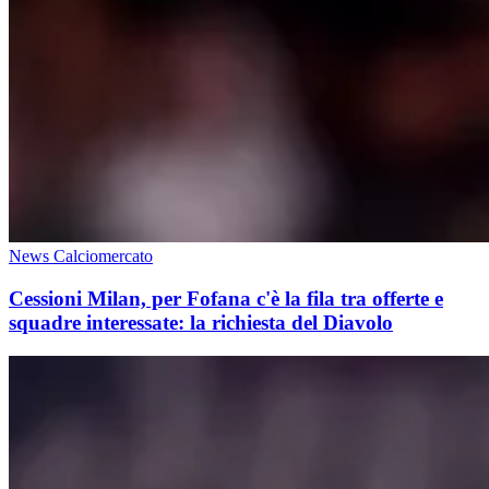
News Calciomercato
Cessioni Milan, per Fofana c'è la fila tra offerte e
squadre interessate: la richiesta del Diavolo