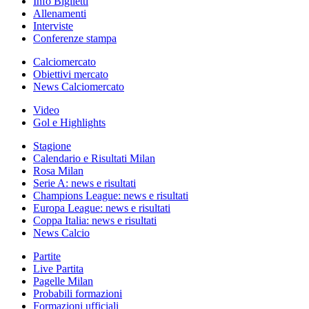
Info Biglietti
Allenamenti
Interviste
Conferenze stampa
Calciomercato
Obiettivi mercato
News Calciomercato
Video
Gol e Highlights
Stagione
Calendario e Risultati Milan
Rosa Milan
Serie A: news e risultati
Champions League: news e risultati
Europa League: news e risultati
Coppa Italia: news e risultati
News Calcio
Partite
Live Partita
Pagelle Milan
Probabili formazioni
Formazioni ufficiali