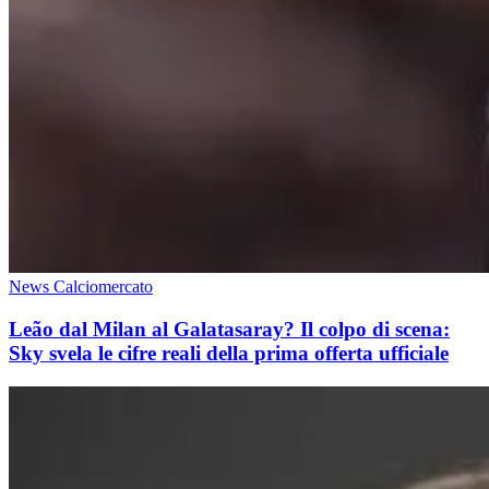
News Calciomercato
Leão dal Milan al Galatasaray? Il colpo di scena:
Sky svela le cifre reali della prima offerta ufficiale