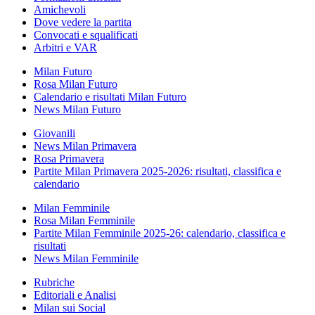
Amichevoli
Dove vedere la partita
Convocati e squalificati
Arbitri e VAR
Milan Futuro
Rosa Milan Futuro
Calendario e risultati Milan Futuro
News Milan Futuro
Giovanili
News Milan Primavera
Rosa Primavera
Partite Milan Primavera 2025-2026: risultati, classifica e
calendario
Milan Femminile
Rosa Milan Femminile
Partite Milan Femminile 2025-26: calendario, classifica e
risultati
News Milan Femminile
Rubriche
Editoriali e Analisi
Milan sui Social