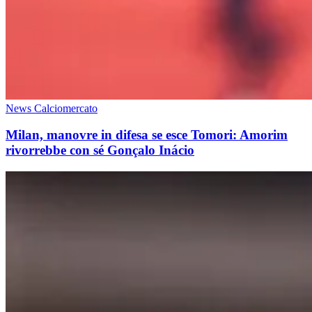
News Calciomercato
Milan, manovre in difesa se esce Tomori: Amorim
rivorrebbe con sé Gonçalo Inácio