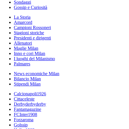
Sondaggi
Gossip e Curiosità
La Storia
Amarcord
Campioni Rossoneri
Stagioni storiche
Presidenti e dirigenti
Allenatori
Maglie Milan
Inno e cori Milan
I luoghi del Milanismo
Palmares
News economiche Milan
Bilancio Milan
Stipendi Milan
Calcionapoli1926
Cittaceleste
Derbyderbyderby
Fantamagazine
FCInter1908
Forzaroma
Golssip