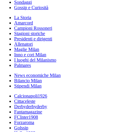
Sondaggi
Gossip e Curiosità
La Storia
Amarcord
Campioni Rossoneri
Stagioni storiche
Presidenti e dirigenti
Allenatori
Maglie Milan
Inno e cori Milan
I luoghi del Milanismo
Palmares
News economiche Milan
Bilancio Milan
Stipendi Milan
Calcionapoli1926
Cittaceleste
Derbyderbyderby
Fantamagazine
FCInter1908
Forzaroma
Golssip