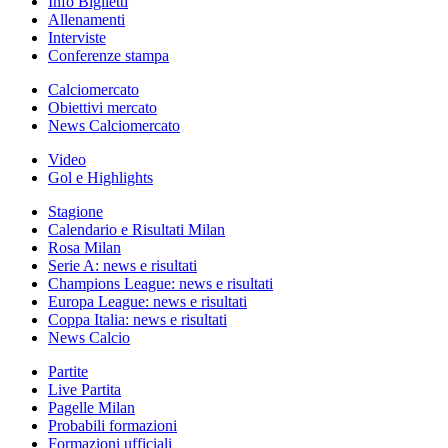
Info Biglietti
Allenamenti
Interviste
Conferenze stampa
Calciomercato
Obiettivi mercato
News Calciomercato
Video
Gol e Highlights
Stagione
Calendario e Risultati Milan
Rosa Milan
Serie A: news e risultati
Champions League: news e risultati
Europa League: news e risultati
Coppa Italia: news e risultati
News Calcio
Partite
Live Partita
Pagelle Milan
Probabili formazioni
Formazioni ufficiali