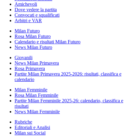
Amichevoli
Dove vedere la partita
Convocati e squalificati
Arbitri e VAR
Milan Futuro
Rosa Milan Futuro
Calendario e risultati Milan Futuro
News Milan Futuro
Giovanili
News Milan Primavera
Rosa Primavera
Partite Milan Primavera 2025-2026: risultati, classifica e
calendario
Milan Femminile
Rosa Milan Femminile
Partite Milan Femminile 2025-26: calendario, classifica e
risultati
News Milan Femminile
Rubriche
Editoriali e Analisi
Milan sui Social