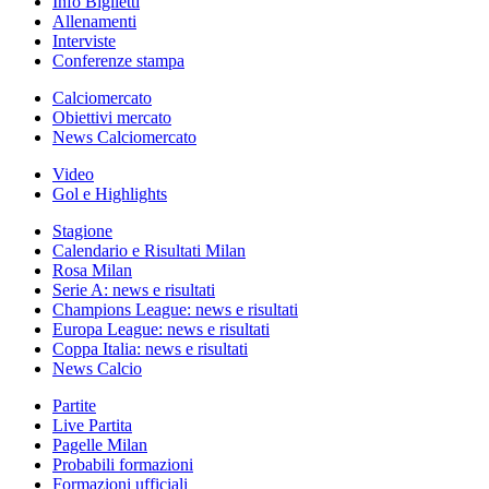
Info Biglietti
Allenamenti
Interviste
Conferenze stampa
Calciomercato
Obiettivi mercato
News Calciomercato
Video
Gol e Highlights
Stagione
Calendario e Risultati Milan
Rosa Milan
Serie A: news e risultati
Champions League: news e risultati
Europa League: news e risultati
Coppa Italia: news e risultati
News Calcio
Partite
Live Partita
Pagelle Milan
Probabili formazioni
Formazioni ufficiali