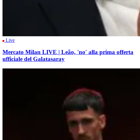
Live
Mercato Milan LIVE | Leão, 'no' alla prima offerta
ufficiale del Galatasaray