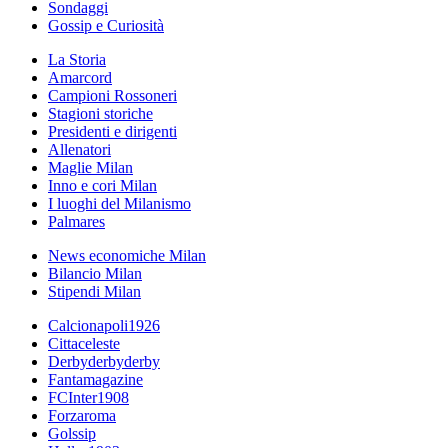
Sondaggi
Gossip e Curiosità
La Storia
Amarcord
Campioni Rossoneri
Stagioni storiche
Presidenti e dirigenti
Allenatori
Maglie Milan
Inno e cori Milan
I luoghi del Milanismo
Palmares
News economiche Milan
Bilancio Milan
Stipendi Milan
Calcionapoli1926
Cittaceleste
Derbyderbyderby
Fantamagazine
FCInter1908
Forzaroma
Golssip