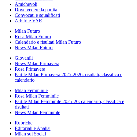
Amichevoli
Dove vedere la partita
Convocati e squalificati
Arbitri e VAR
Milan Futuro
Rosa Milan Futuro
Calendario e risultati Milan Futuro
News Milan Futuro
Giovanili
News Milan Primavera
Rosa Primavera
Partite Milan Primavera 2025-2026: risultati, classifica e
calendario
Milan Femminile
Rosa Milan Femminile
Partite Milan Femminile 2025-26: calendario, classifica e
risultati
News Milan Femminile
Rubriche
Editoriali e Analisi
Milan sui Social