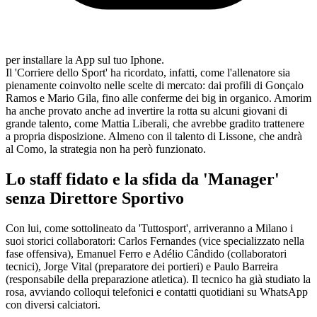
per installare la App sul tuo Iphone.
Il 'Corriere dello Sport' ha ricordato, infatti, come l'allenatore sia
pienamente coinvolto nelle scelte di mercato: dai profili di Gonçalo
Ramos e Mario Gila, fino alle conferme dei big in organico. Amorim
ha anche provato anche ad invertire la rotta su alcuni giovani di
grande talento, come Mattia Liberali, che avrebbe gradito trattenere
a propria disposizione. Almeno con il talento di Lissone, che andrà
al Como, la strategia non ha però funzionato.
Lo staff fidato e la sfida da 'Manager'
senza Direttore Sportivo
Con lui, come sottolineato da 'Tuttosport', arriveranno a Milano i
suoi storici collaboratori: Carlos Fernandes (vice specializzato nella
fase offensiva), Emanuel Ferro e Adélio Cândido (collaboratori
tecnici), Jorge Vital (preparatore dei portieri) e Paulo Barreira
(responsabile della preparazione atletica). Il tecnico ha già studiato la
rosa, avviando colloqui telefonici e contatti quotidiani su WhatsApp
con diversi calciatori.