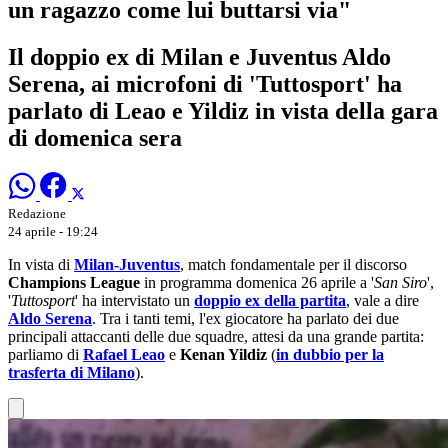
un ragazzo come lui buttarsi via"
Il doppio ex di Milan e Juventus Aldo
Serena, ai microfoni di 'Tuttosport' ha
parlato di Leao e Yildiz in vista della gara
di domenica sera
Redazione
24 aprile - 19:24
In vista di
Milan-Juventus
, match fondamentale per il discorso
Champions League
in programma domenica 26 aprile a '
San Siro
',
'
Tuttosport
' ha intervistato un
doppio ex della partita
, vale a dire
Aldo Serena
. Tra i tanti temi, l'ex giocatore ha parlato dei due
principali attaccanti delle due squadre, attesi da una grande partita:
parliamo di
Rafael Leao
e
Kenan Yildiz
(
in dubbio per la
trasferta di Milano
).