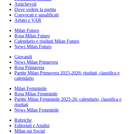
Amichevoli
Dove vedere la partita
Convocati e squalificati
Arbitri e VAR
Milan Futuro
Rosa Milan Futuro
Calendario e risultati Milan Futuro
News Milan Futuro
Giovanili
News Milan Primavera
Rosa Primavera
Partite Milan Primavera 2025-2026: risultati, classifica e
calendario
Milan Femminile
Rosa Milan Femminile
Partite Milan Femminile 2025-26: calendario, classifica e
risultati
News Milan Femminile
Rubriche
Editoriali e Analisi
Milan sui Social