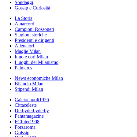
Sondaggi
Gossip e Curiosità
La Storia
Amarcord
Campioni Rossoneri
Stagioni storiche
Presidenti e dirigenti
Allenatori
Maglie Milan
Inno e cori Milan
I luoghi del Milanismo
Palmares
News economiche Milan
Bilancio Milan
Stipendi Milan
Calcionapoli1926
Cittaceleste
Derbyderbyderby
Fantamagazine
FCInter1908
Forzaroma
Golssip