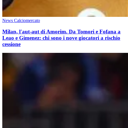
News Calciomercato
Milan, l'aut-aut di Amorim. Da Tomori e Fofana a
Leao e Gimenez: chi sono i nove giocatori a rischio
cessione