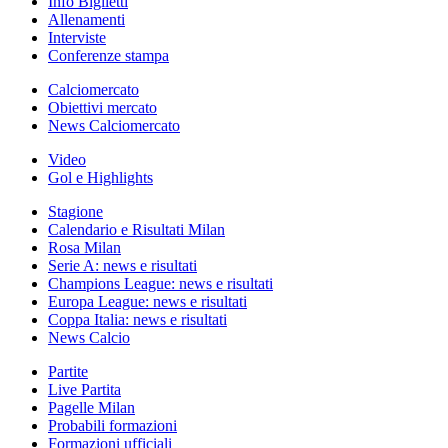
Info Biglietti
Allenamenti
Interviste
Conferenze stampa
Calciomercato
Obiettivi mercato
News Calciomercato
Video
Gol e Highlights
Stagione
Calendario e Risultati Milan
Rosa Milan
Serie A: news e risultati
Champions League: news e risultati
Europa League: news e risultati
Coppa Italia: news e risultati
News Calcio
Partite
Live Partita
Pagelle Milan
Probabili formazioni
Formazioni ufficiali