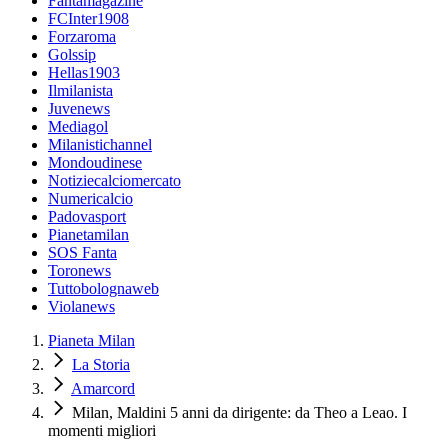
Fantamagazine
FCInter1908
Forzaroma
Golssip
Hellas1903
Ilmilanista
Juvenews
Mediagol
Milanistichannel
Mondoudinese
Notiziecalciomercato
Numericalcio
Padovasport
Pianetamilan
SOS Fanta
Toronews
Tuttobolognaweb
Violanews
Pianeta Milan
La Storia
Amarcord
Milan, Maldini 5 anni da dirigente: da Theo a Leao. I
momenti migliori