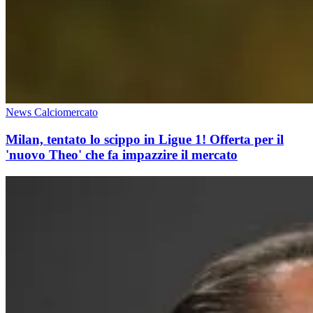
News Calciomercato
Milan, tentato lo scippo in Ligue 1! Offerta per il
'nuovo Theo' che fa impazzire il mercato