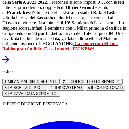
della
Serie A 2021-2022
. I rossoneri si sono imposti
0-3
, con le reti
tutte nel primo tempo: doppietta di
Olivier Giroud
e acuto
di
Franck Kessié
; tutti e tre gli assist sono stati di
Rafael Leão
.
vittoria in casa del
Sassuolo
di dodici mesi fa, che consentì al
Diavolo di vincere, 'last minute' il
19° Scudetto
della sua storia. La
stagione scorsa, infatti, è terminata con il Milan primo in classifica in
campionato con
86 punti
; dietro, i rivali dell'
Inter
a quota
84
. Una
cavalcata totalmente inaspettata, griffata dalle scelte del Maldini
dirigente rossonero.
LEGGI ANCHE:
Calciomercato Milan -
Rabiot pista fattibile. Ecco i motivi | PM NEWS
6 di 6
1
MILAN MALDINI DIRIGENTE
2
IL COLPO THEO HERNANDEZ
3
LA SCELTA DI PIOLI
4
RINNOVO LEAO
5
IL COLPO TONALI
6
LA CAVALCATA SCUDETTO
© RIPRODUZIONE RISERVATA