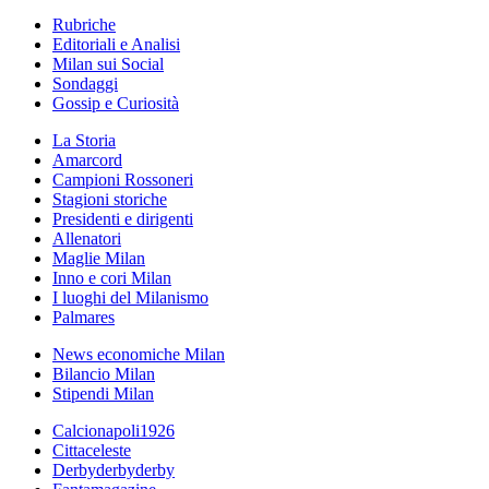
Rubriche
Editoriali e Analisi
Milan sui Social
Sondaggi
Gossip e Curiosità
La Storia
Amarcord
Campioni Rossoneri
Stagioni storiche
Presidenti e dirigenti
Allenatori
Maglie Milan
Inno e cori Milan
I luoghi del Milanismo
Palmares
News economiche Milan
Bilancio Milan
Stipendi Milan
Calcionapoli1926
Cittaceleste
Derbyderbyderby