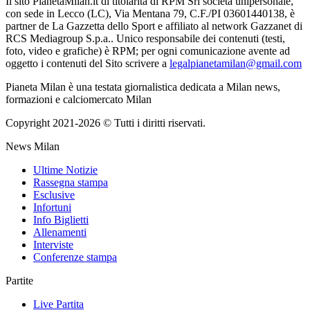
Il sito PianetaMilan.it di titolarità di RPM Srl società unipersonale,
con sede in Lecco (LC), Via Mentana 79, C.F./PI 03601440138, è
partner de La Gazzetta dello Sport e affiliato al network Gazzanet di
RCS Mediagroup S.p.a.. Unico responsabile dei contenuti (testi,
foto, video e grafiche) è RPM; per ogni comunicazione avente ad
oggetto i contenuti del Sito scrivere a
legalpianetamilan@gmail.com
Pianeta Milan è una testata giornalistica dedicata a Milan news,
formazioni e calciomercato Milan
Copyright 2021-2026 © Tutti i diritti riservati.
News Milan
Ultime Notizie
Rassegna stampa
Esclusive
Infortuni
Info Biglietti
Allenamenti
Interviste
Conferenze stampa
Partite
Live Partita