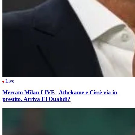
Live
Mercato Milan LIVE | Athekame e Cissè via in
prestito. Arriva El Ouahdi?