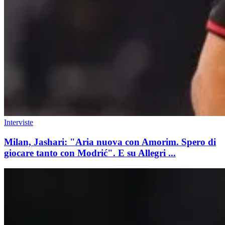
Interviste
Milan, Jashari: "Aria nuova con Amorim. Spero di
giocare tanto con Modrić". E su Allegri ...