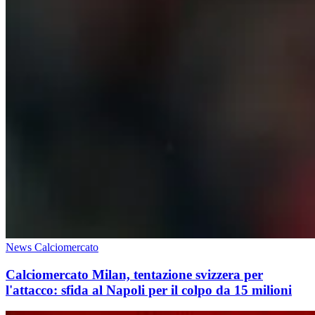
News Calciomercato
Calciomercato Milan, tentazione svizzera per
l'attacco: sfida al Napoli per il colpo da 15 milioni