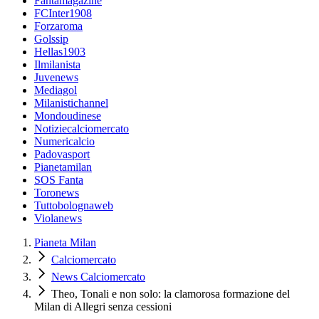
Fantamagazine
FCInter1908
Forzaroma
Golssip
Hellas1903
Ilmilanista
Juvenews
Mediagol
Milanistichannel
Mondoudinese
Notiziecalciomercato
Numericalcio
Padovasport
Pianetamilan
SOS Fanta
Toronews
Tuttobolognaweb
Violanews
Pianeta Milan
Calciomercato
News Calciomercato
Theo, Tonali e non solo: la clamorosa formazione del
Milan di Allegri senza cessioni