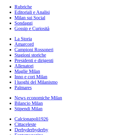
Rubriche
Editoriali e Analisi
Milan sui Social
Sondaggi
Gossip e Curiosità
La Storia
Amarcord
Campioni Rossoneri
Stagioni storiche
Presidenti e dirigenti
Allenatori
Maglie Milan
Inno e cori Milan
I luoghi del Milanismo
Palmares
News economiche Milan
Bilancio Milan
Stipendi Milan
Calcionapoli1926
Cittaceleste
Derbyderbyderby