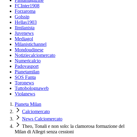
Fantamagazine
FCInter1908
Forzaroma
Golssip
Hellas1903
Ilmilanista
Juvenews
Mediagol
Milanistichannel
Mondoudinese
Notiziecalciomercato
Numericalcio
Padovasport
Pianetamilan
SOS Fanta
Toronews
Tuttobolognaweb
Violanews
Pianeta Milan
Calciomercato
News Calciomercato
Theo, Tonali e non solo: la clamorosa formazione del
Milan di Allegri senza cessioni