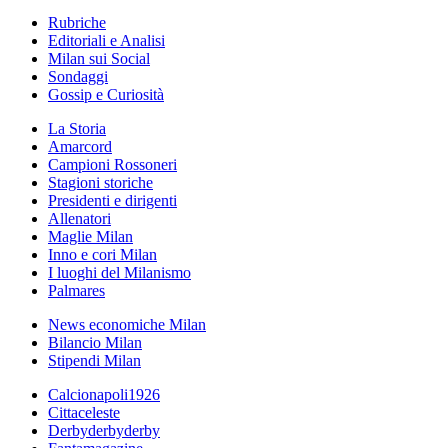
Rubriche
Editoriali e Analisi
Milan sui Social
Sondaggi
Gossip e Curiosità
La Storia
Amarcord
Campioni Rossoneri
Stagioni storiche
Presidenti e dirigenti
Allenatori
Maglie Milan
Inno e cori Milan
I luoghi del Milanismo
Palmares
News economiche Milan
Bilancio Milan
Stipendi Milan
Calcionapoli1926
Cittaceleste
Derbyderbyderby