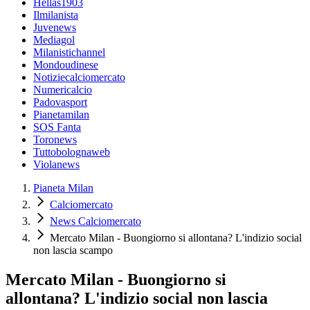
Hellas1903
Ilmilanista
Juvenews
Mediagol
Milanistichannel
Mondoudinese
Notiziecalciomercato
Numericalcio
Padovasport
Pianetamilan
SOS Fanta
Toronews
Tuttobolognaweb
Violanews
Pianeta Milan
Calciomercato
News Calciomercato
Mercato Milan - Buongiorno si allontana? L'indizio social
non lascia scampo
Mercato Milan - Buongiorno si
allontana? L'indizio social non lascia