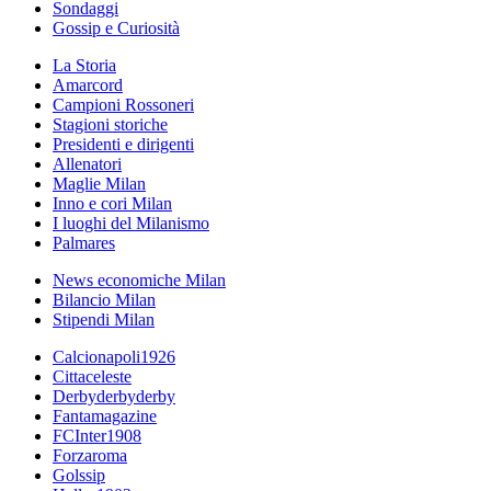
Sondaggi
Gossip e Curiosità
La Storia
Amarcord
Campioni Rossoneri
Stagioni storiche
Presidenti e dirigenti
Allenatori
Maglie Milan
Inno e cori Milan
I luoghi del Milanismo
Palmares
News economiche Milan
Bilancio Milan
Stipendi Milan
Calcionapoli1926
Cittaceleste
Derbyderbyderby
Fantamagazine
FCInter1908
Forzaroma
Golssip