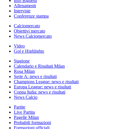
Info Biglietti
Allenamenti
Interviste
Conferenze stampa
Calciomercato
Obiettivi mercato
News Calciomercato
Video
Gol e Highlights
Stagione
Calendario e Risultati Milan
Rosa Milan
Serie A: news e risultati
Champions League: news e risultati
Europa League: news e risultati
Coppa Italia: news e risultati
News Calcio
Partite
Live Partita
Pagelle Milan
Probabili formazioni
Formazioni ufficiali