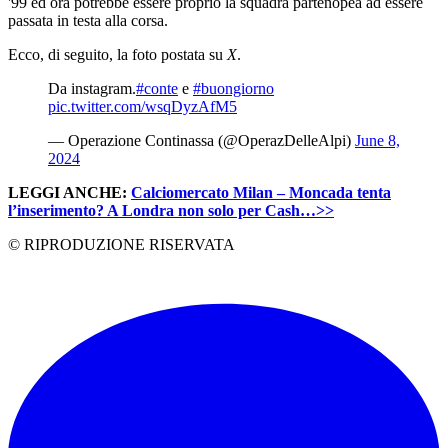
'99 ed ora potrebbe essere proprio la squadra partenopea ad essere
passata in testa alla corsa.
Ecco, di seguito, la foto postata su
X
.
Da instagram.
#conte
e
#buongiorno
pic.twitter.com/wsqDyzAfM5
— Operazione Continassa (@OperazDelleAlpi)
June 8,
2024
LEGGI ANCHE:
Calciomercato Milan – Moncada tenta
l’inserimento? A Londra non solo per Cash…>>
© RIPRODUZIONE RISERVATA