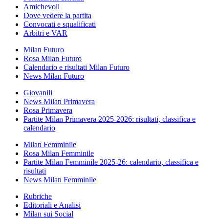
Amichevoli
Dove vedere la partita
Convocati e squalificati
Arbitri e VAR
Milan Futuro
Rosa Milan Futuro
Calendario e risultati Milan Futuro
News Milan Futuro
Giovanili
News Milan Primavera
Rosa Primavera
Partite Milan Primavera 2025-2026: risultati, classifica e
calendario
Milan Femminile
Rosa Milan Femminile
Partite Milan Femminile 2025-26: calendario, classifica e
risultati
News Milan Femminile
Rubriche
Editoriali e Analisi
Milan sui Social