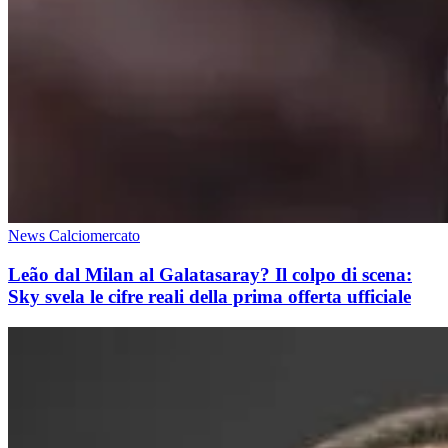
News Calciomercato
Leão dal Milan al Galatasaray? Il colpo di scena:
Sky svela le cifre reali della prima offerta ufficiale