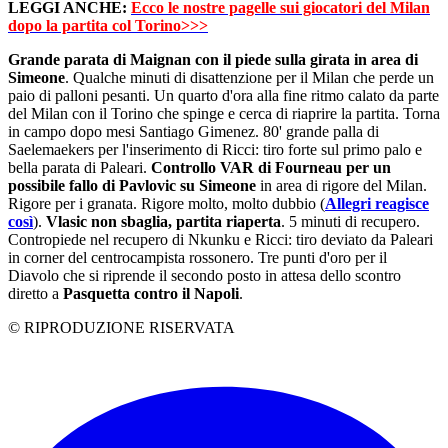
LEGGI ANCHE:
Ecco le nostre pagelle sui giocatori del Milan
dopo la partita col Torino>>>
Grande parata di Maignan con il piede sulla girata in area di
Simeone
. Qualche minuti di disattenzione per il Milan che perde un
paio di palloni pesanti. Un quarto d'ora alla fine ritmo calato da parte
del Milan con il Torino che spinge e cerca di riaprire la partita. Torna
in campo dopo mesi Santiago Gimenez. 80' grande palla di
Saelemaekers per l'inserimento di Ricci: tiro forte sul primo palo e
bella parata di Paleari.
Controllo VAR di Fourneau per un
possibile fallo di Pavlovic su Simeone
in area di rigore del Milan.
Rigore per i granata. Rigore molto, molto dubbio (
Allegri reagisce
così
).
Vlasic non sbaglia, partita riaperta
. 5 minuti di recupero.
Contropiede nel recupero di Nkunku e Ricci: tiro deviato da Paleari
in corner del centrocampista rossonero. Tre punti d'oro per il
Diavolo che si riprende il secondo posto in attesa dello scontro
diretto a
Pasquetta contro il Napoli
.
© RIPRODUZIONE RISERVATA