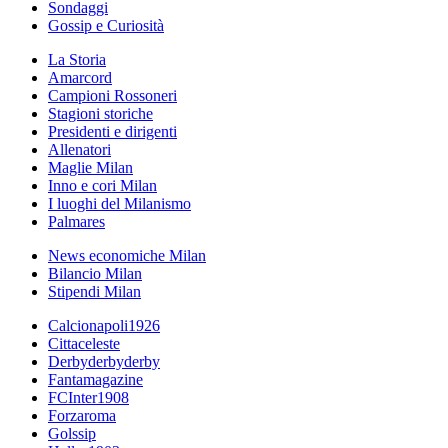
Sondaggi
Gossip e Curiosità
La Storia
Amarcord
Campioni Rossoneri
Stagioni storiche
Presidenti e dirigenti
Allenatori
Maglie Milan
Inno e cori Milan
I luoghi del Milanismo
Palmares
News economiche Milan
Bilancio Milan
Stipendi Milan
Calcionapoli1926
Cittaceleste
Derbyderbyderby
Fantamagazine
FCInter1908
Forzaroma
Golssip