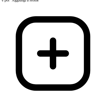
e poi "Aggiungi a Home"