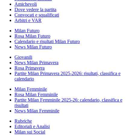
Amichevoli
Dove vedere la partita
Convocati e squalificati
Arbitri e VAR
Milan Futuro
Rosa Milan Futuro
Calendario e risultati Milan Futuro
News Milan Futuro
Giovanili
News Milan Primavera
Rosa Primavera
Partite Milan Primavera 2025-2026: risultati, classifica e
calendario
Milan Femminile
Rosa Milan Femminile
Partite Milan Femminile 2025-26: calendario, classifica e
risultati
News Milan Femminile
Rubriche
Editoriali e Analisi
Milan sui Social