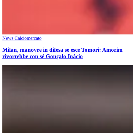
News Calciomercato
Milan, manovre in difesa se esce Tomori: Amorim
rivorrebbe con sé Gonçalo Inácio