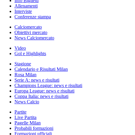
Info Biglietti
Allenamenti
Interviste
Conferenze stampa
Calciomercato
Obiettivi mercato
News Calciomercato
Video
Gol e Highlights
Stagione
Calendario e Risultati Milan
Rosa Milan
Serie A: news e risultati
Champions League: news e risultati
Europa League: news e risultati
Coppa Italia: news e risultati
News Calcio
Partite
Live Partita
Pagelle Milan
Probabili formazioni
Formazioni ufficiali