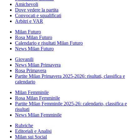
Amichevoli
Dove vedere la partita
Convocati e squalificati
Arbitri e VAR
Milan Futuro
Rosa Milan Futuro
Calendario e risultati Milan Futuro
News Milan Futuro
Giovanili
News Milan Primavera
Rosa Primavera
Partite Milan Primavera 2025-2026: risultati, classifica e
calendario
Milan Femminile
Rosa Milan Femminile
Partite Milan Femminile 2025-26: calendario, classifica e
risultati
News Milan Femminile
Rubriche
Editoriali e Analisi
Milan sui Social