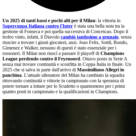
Un 2025 di tanti bassi e pochi alti per il Milan
: la vittoria in
Supercoppa Italiana contro l'Inter
è stata una bella nota tra la
gestione di Fonseca e poi quella successiva di Conceicao. Dopo il
trofeo vinto, infatti, il Diavolo
cambiò tantissimo a gennaio
, senza
riuscire a trovare i giusti giocatori, anzi. Joao Felix, Sottil, Bondo,
Gimenez e Walker, nessuno di questi è stato essenziale per i
rossoneri. Il Milan non riuscì a passare il playoff di
Champions
League perdendo contro il Feyenoord
. Ottavo posto in Serie A
senza mai trovare continuità e sconfitta in Coppa Italia in finale. Un
2025 che si salva in parte dall'arrivo di
Massimiliano Allegri in
panchina
. L'attuale allenatore del Milan ha cambiato la squadra
ritrovando continuità e vittorie in campionato con la speranza di
potere tornare a lottare per lo Scudetto o quantomeno per i primi
quattro posti in campionato e la qualificazioni in Champions.