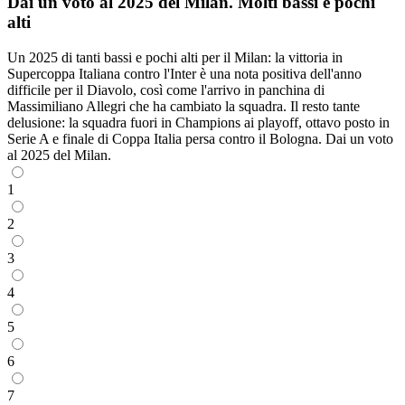
Dai un voto al 2025 del Milan. Molti bassi e pochi
alti
Un 2025 di tanti bassi e pochi alti per il Milan: la vittoria in
Supercoppa Italiana contro l'Inter è una nota positiva dell'anno
difficile per il Diavolo, così come l'arrivo in panchina di
Massimiliano Allegri che ha cambiato la squadra. Il resto tante
delusione: la squadra fuori in Champions ai playoff, ottavo posto in
Serie A e finale di Coppa Italia persa contro il Bologna. Dai un voto
al 2025 del Milan.
1
2
3
4
5
6
7