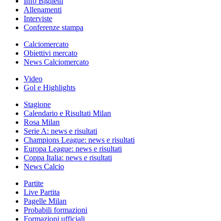
Info Biglietti
Allenamenti
Interviste
Conferenze stampa
Calciomercato
Obiettivi mercato
News Calciomercato
Video
Gol e Highlights
Stagione
Calendario e Risultati Milan
Rosa Milan
Serie A: news e risultati
Champions League: news e risultati
Europa League: news e risultati
Coppa Italia: news e risultati
News Calcio
Partite
Live Partita
Pagelle Milan
Probabili formazioni
Formazioni ufficiali