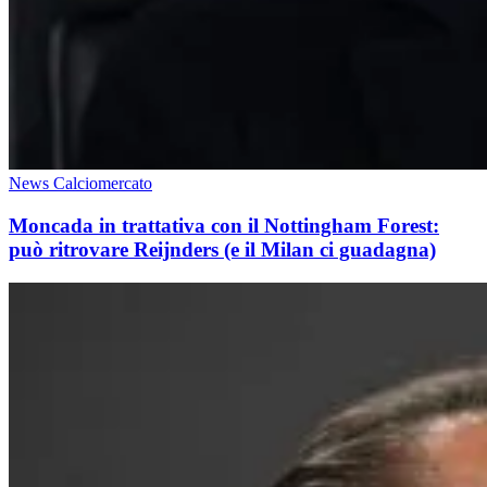
News Calciomercato
Moncada in trattativa con il Nottingham Forest:
può ritrovare Reijnders (e il Milan ci guadagna)