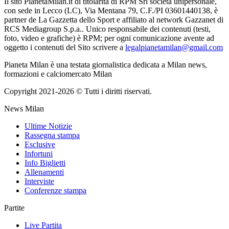
Il sito PianetaMilan.it di titolarità di RPM Srl società unipersonale,
con sede in Lecco (LC), Via Mentana 79, C.F./PI 03601440138, è
partner de La Gazzetta dello Sport e affiliato al network Gazzanet di
RCS Mediagroup S.p.a.. Unico responsabile dei contenuti (testi,
foto, video e grafiche) è RPM; per ogni comunicazione avente ad
oggetto i contenuti del Sito scrivere a
legalpianetamilan@gmail.com
Pianeta Milan è una testata giornalistica dedicata a Milan news,
formazioni e calciomercato Milan
Copyright 2021-2026 © Tutti i diritti riservati.
News Milan
Ultime Notizie
Rassegna stampa
Esclusive
Infortuni
Info Biglietti
Allenamenti
Interviste
Conferenze stampa
Partite
Live Partita