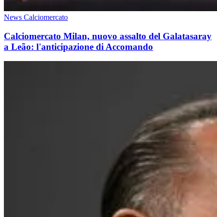
News Calciomercato
Calciomercato Milan, nuovo assalto del Galatasaray
a Leão: l'anticipazione di Accomando