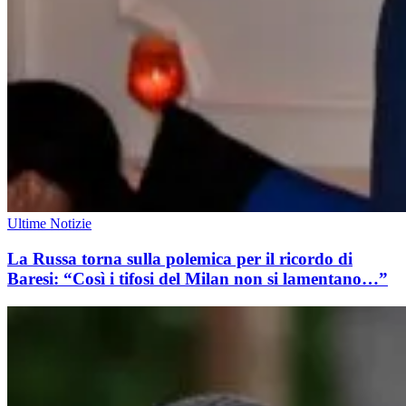
Ultime Notizie
La Russa torna sulla polemica per il ricordo di
Baresi: “Così i tifosi del Milan non si lamentano…”