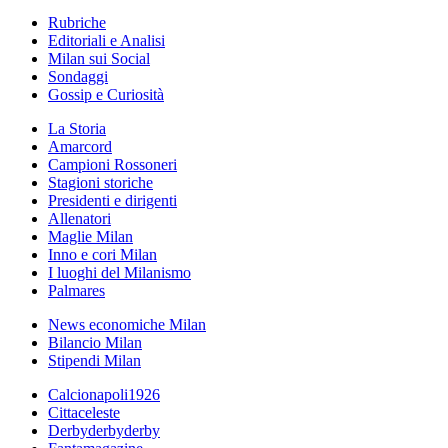
Rubriche
Editoriali e Analisi
Milan sui Social
Sondaggi
Gossip e Curiosità
La Storia
Amarcord
Campioni Rossoneri
Stagioni storiche
Presidenti e dirigenti
Allenatori
Maglie Milan
Inno e cori Milan
I luoghi del Milanismo
Palmares
News economiche Milan
Bilancio Milan
Stipendi Milan
Calcionapoli1926
Cittaceleste
Derbyderbyderby