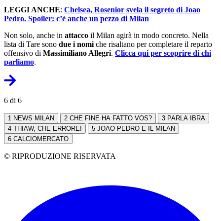
LEGGI ANCHE
:
Chelsea, Rosenior svela il segreto di Joao
Pedro. Spoiler: c’è anche un pezzo di Milan
Non solo, anche in
attacco
il Milan agirà in modo concreto. Nella
lista di Tare sono
due i nomi
che risaltano per completare il reparto
offensivo di
Massimiliano Allegri
.
Clicca qui per scoprire di chi
parliamo
.
6 di 6
1
NEWS MILAN
2
CHE FINE HA FATTO VOS?
3
PARLA IBRA
4
THIAW, CHE ERRORE!
5
JOAO PEDRO E IL MILAN
6
CALCIOMERCATO
© RIPRODUZIONE RISERVATA