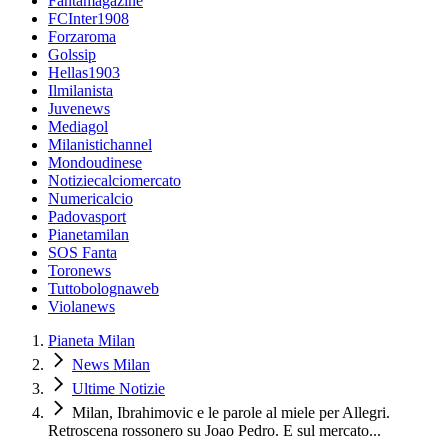
Fantamagazine
FCInter1908
Forzaroma
Golssip
Hellas1903
Ilmilanista
Juvenews
Mediagol
Milanistichannel
Mondoudinese
Notiziecalciomercato
Numericalcio
Padovasport
Pianetamilan
SOS Fanta
Toronews
Tuttobolognaweb
Violanews
Pianeta Milan
News Milan
Ultime Notizie
Milan, Ibrahimovic e le parole al miele per Allegri.
Retroscena rossonero su Joao Pedro. E sul mercato...