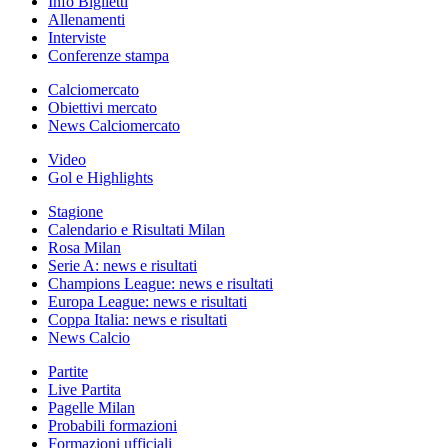
Info Biglietti
Allenamenti
Interviste
Conferenze stampa
Calciomercato
Obiettivi mercato
News Calciomercato
Video
Gol e Highlights
Stagione
Calendario e Risultati Milan
Rosa Milan
Serie A: news e risultati
Champions League: news e risultati
Europa League: news e risultati
Coppa Italia: news e risultati
News Calcio
Partite
Live Partita
Pagelle Milan
Probabili formazioni
Formazioni ufficiali