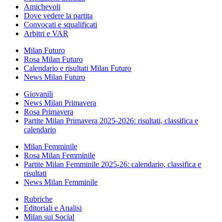
Amichevoli
Dove vedere la partita
Convocati e squalificati
Arbitri e VAR
Milan Futuro
Rosa Milan Futuro
Calendario e risultati Milan Futuro
News Milan Futuro
Giovanili
News Milan Primavera
Rosa Primavera
Partite Milan Primavera 2025-2026: risultati, classifica e
calendario
Milan Femminile
Rosa Milan Femminile
Partite Milan Femminile 2025-26: calendario, classifica e
risultati
News Milan Femminile
Rubriche
Editoriali e Analisi
Milan sui Social