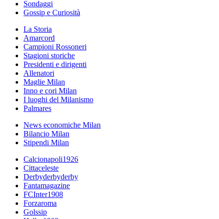
Sondaggi
Gossip e Curiosità
La Storia
Amarcord
Campioni Rossoneri
Stagioni storiche
Presidenti e dirigenti
Allenatori
Maglie Milan
Inno e cori Milan
I luoghi del Milanismo
Palmares
News economiche Milan
Bilancio Milan
Stipendi Milan
Calcionapoli1926
Cittaceleste
Derbyderbyderby
Fantamagazine
FCInter1908
Forzaroma
Golssip