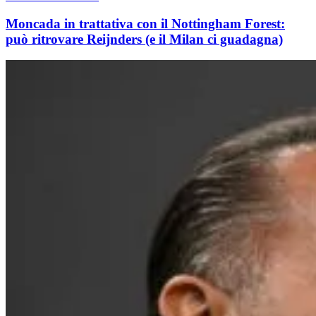
Moncada in trattativa con il Nottingham Forest:
può ritrovare Reijnders (e il Milan ci guadagna)