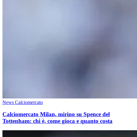
News Calciomercato
Calciomercato Milan, mirino su Spence del
Tottenham: chi è, come gioca e quanto costa