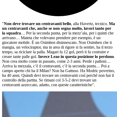
"
Non deve trovare un centravanti bello
, alla Havertz, tecnico.
Ma
un centravanti che, anche se non segna molto, lavori tanto per
la squadra
… Per la seconda punta, per la mezz’ala, per i quinti che
arrivano… Mateta che volevano prendere per esempio, è un
giocatore mobile. È un Osimhen disinnescato. Non Osimhen che ti
mangia, un velociraptor, ma in area di rigore si fa sentire, ha il terzo
tempo, sa riciclare la palla. Magari fa 12 gol, però ti fa costruire e
creare tante palle gol.
Invece Leao in questa posizione lo perdono
.
Non crea molto come in passato, come 2-3 anni. Perde i palloni…
Arriva la mezzala, c’è il centravanti, c’è la seconda punta… Poi a
campo aperto chi ha il Milan? Non ha Gattuso. Ha Modric poverino,
ha 40 anni. Quindi devi trovare un centravanti così perché non hai il
controllo della partita. Se rimani col 3-5-2 devi trovare un
centravanti azzeccato, adatto, con queste caratteristiche".