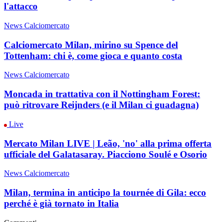
l'attacco
News Calciomercato
Calciomercato Milan, mirino su Spence del
Tottenham: chi è, come gioca e quanto costa
News Calciomercato
Moncada in trattativa con il Nottingham Forest:
può ritrovare Reijnders (e il Milan ci guadagna)
Live
Mercato Milan LIVE | Leão, 'no' alla prima offerta
ufficiale del Galatasaray. Piacciono Soulé e Osorio
News Calciomercato
Milan, termina in anticipo la tournée di Gila: ecco
perché è già tornato in Italia