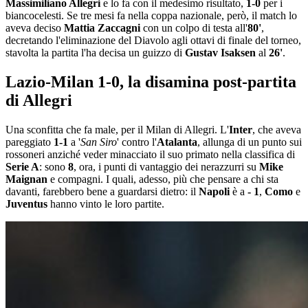
Massimiliano Allegri
e lo fa con il medesimo risultato,
1-0
per i
biancocelesti. Se tre mesi fa nella coppa nazionale, però, il match lo
aveva deciso
Mattia Zaccagni
con un colpo di testa all'
80'
,
decretando l'eliminazione del Diavolo agli ottavi di finale del torneo,
stavolta la partita l'ha decisa un guizzo di
Gustav Isaksen
al
26'
.
Lazio-Milan 1-0, la disamina post-partita
di Allegri
Una sconfitta che fa male, per il Milan di Allegri. L'
Inter
, che aveva
pareggiato
1-1
a '
San Siro
' contro l'
Atalanta
, allunga di un punto sui
rossoneri anziché veder minacciato il suo primato nella classifica di
Serie A
: sono
8
, ora, i punti di vantaggio dei nerazzurri su
Mike
Maignan
e compagni. I quali, adesso, più che pensare a chi sta
davanti, farebbero bene a guardarsi dietro: il
Napoli
è a
- 1
,
Como
e
Juventus
hanno vinto le loro partite.