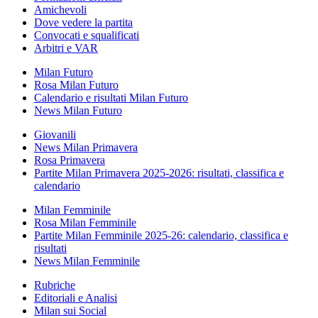
Amichevoli
Dove vedere la partita
Convocati e squalificati
Arbitri e VAR
Milan Futuro
Rosa Milan Futuro
Calendario e risultati Milan Futuro
News Milan Futuro
Giovanili
News Milan Primavera
Rosa Primavera
Partite Milan Primavera 2025-2026: risultati, classifica e
calendario
Milan Femminile
Rosa Milan Femminile
Partite Milan Femminile 2025-26: calendario, classifica e
risultati
News Milan Femminile
Rubriche
Editoriali e Analisi
Milan sui Social