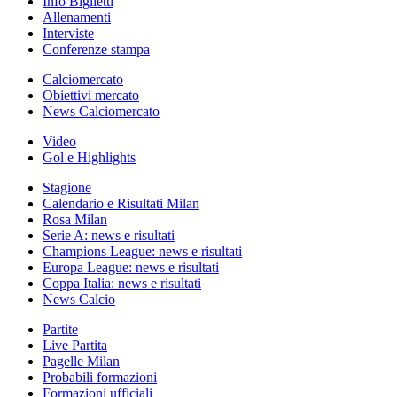
Info Biglietti
Allenamenti
Interviste
Conferenze stampa
Calciomercato
Obiettivi mercato
News Calciomercato
Video
Gol e Highlights
Stagione
Calendario e Risultati Milan
Rosa Milan
Serie A: news e risultati
Champions League: news e risultati
Europa League: news e risultati
Coppa Italia: news e risultati
News Calcio
Partite
Live Partita
Pagelle Milan
Probabili formazioni
Formazioni ufficiali