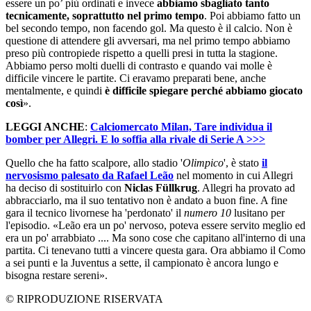
essere un po’ più ordinati e invece
abbiamo sbagliato tanto
tecnicamente, soprattutto nel primo tempo
. Poi abbiamo fatto un
bel secondo tempo, non facendo gol. Ma questo è il calcio. Non è
questione di attendere gli avversari, ma nel primo tempo abbiamo
preso più contropiede rispetto a quelli presi in tutta la stagione.
Abbiamo perso molti duelli di contrasto e quando vai molle è
difficile vincere le partite. Ci eravamo preparati bene, anche
mentalmente, e quindi
è difficile spiegare perché abbiamo giocato
così
».
LEGGI ANCHE
:
Calciomercato Milan, Tare individua il
bomber per Allegri. E lo soffia alla rivale di Serie A >>>
Quello che ha fatto scalpore, allo stadio '
Olimpico
', è stato
il
nervosismo palesato da Rafael Leão
nel momento in cui Allegri
ha deciso di sostituirlo con
Niclas Füllkrug
. Allegri ha provato ad
abbracciarlo, ma il suo tentativo non è andato a buon fine. A fine
gara il tecnico livornese ha 'perdonato' il
numero 10
lusitano per
l'episodio. «Leão era un po' nervoso, poteva essere servito meglio ed
era un po' arrabbiato .... Ma sono cose che capitano all'interno di una
partita. Ci tenevano tutti a vincere questa gara. Ora abbiamo il Como
a sei punti e la Juventus a sette, il campionato è ancora lungo e
bisogna restare sereni».
© RIPRODUZIONE RISERVATA