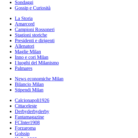
Sondaggi
Gossip e Curiosità
La Storia
Amarcord
Campioni Rossoneri
Stagioni storiche
Presidenti e dirigenti
Allenatori
Maglie Milan
Inno e cori Milan
I luoghi del Milanismo
Palmares
News economiche Milan
Bilancio Milan
Stipendi Milan
Calcionapoli1926
Cittaceleste
Derbyderbyderby
Fantamagazine
FCInter1908
Forzaroma
Golssip